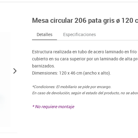
nferencia
Maker
Sofás lectura
Atletismo
ociación y atención
Pantallas de proyección
Steam
Pizarras, vitrinas y carteleria
Béisbol
egos de mesa
Sistemas de colaboración
Mesa circular 206 pata gris ø 120 
señal
Tinkering
Mobiliario oficina y despacho
Balones y pelo
nguaje e idiomas
Soportes
ógico
Espacios compartidos
Complementos 
sica
Videoproyección
Detalles
Especificaciones
tivos
Mesas escolares, abatibles y polivalentes
Entrenamiento
temáticas
Muebles escolares, casilleros y cubeteros
Equipamiento
encias
Estructura realizada en tubo de acero laminado en frí
Percheros, baldas y taquillas
Foam
cubierto en su cara superior por un laminado de alta 
Sillas, bancos y taburetes
barnizados.
Dimensiones: 120 x 46 cm (ancho x alto).
*Condiciones: El mobiliario se pide por encargo.
En caso de devolución, según el estado del producto, no se abo
* No requiere montaje