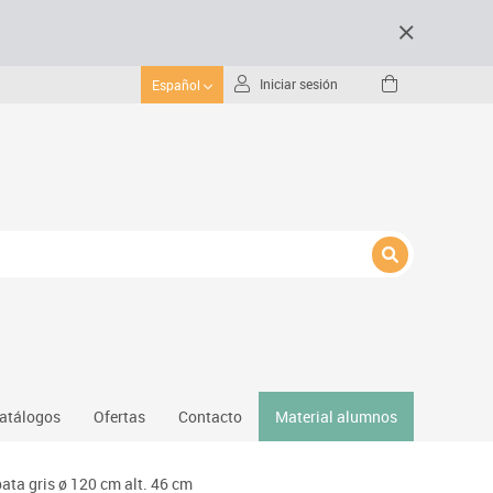
Iniciar sesión
Español
atálogos
Ofertas
Contacto
Material alumnos
nativos
ata gris ø 120 cm alt. 46 cm
Gimnasio