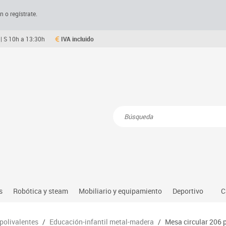
n o regístrate.
| S 10h a 13:30h
IVA incluido
Resultados de la búsqueda
s
Robótica y steam
Mobiliario y equipamiento
Deportivo
C
Robótica educativa
Mesas comedor plegables y desplegables
Deportes alter
 polivalentes
/
Educación-infantil metal-madera
/
Mesa circular 206 p
dio natural, social y cultural
Ordenadores y tablets