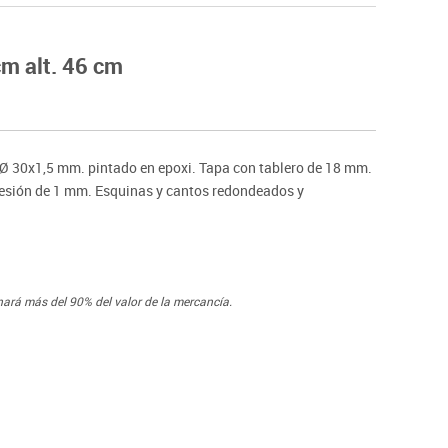
Hockey
Piscina
cm alt. 46 cm
tas
Protección deportiva
deportivos
Psicomotricidad
Deportes raqueta
Gimnasia rítmica
o Ø 30x1,5 mm. pintado en epoxi. Tapa con tablero de 18 mm.
presión de 1 mm. Esquinas y cantos redondeados y
nará más del 90% del valor de la mercancía.