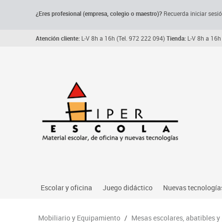
¿Eres profesional (empresa, colegio o maestro)?
Recuerda iniciar sesió
Atención cliente:
L-V 8h a 16h (Tel. 972 222 094)
Tienda:
L-V 8h a 16h 
Escolar y oficina
Juego didáctico
Nuevas tecnología
Archivo, carpetas y clasificadores
Primeras edades
Audio
Mobiliario y Equipamiento
/
Mesas escolares, abatibles y
Me