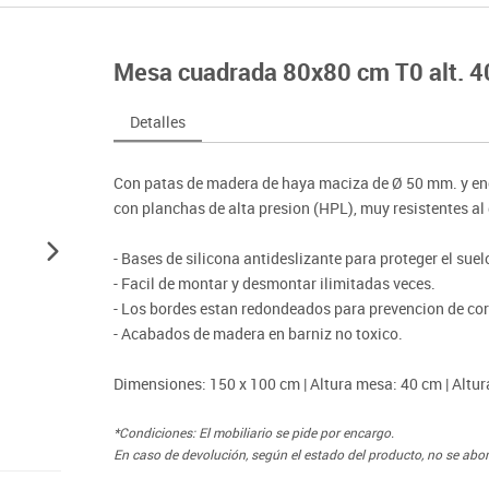
nferencia
Maker
Sofás lectura
Atletismo
ociación y atención
Pantallas de proyección
Steam
Pizarras, vitrinas y carteleria
Béisbol
egos de mesa
Sistemas de colaboración
Mesa cuadrada 80x80 cm T0 alt. 4
señal
Tinkering
Mobiliario oficina y despacho
Balones y pelo
nguaje e idiomas
Soportes
ógico
Espacios compartidos
Complementos 
sica
Videoproyección
Detalles
tivos
Mesas escolares, abatibles y polivalentes
Entrenamiento
temáticas
Muebles escolares, casilleros y cubeteros
Equipamiento
encias
Con patas de madera de haya maciza de Ø 50 mm. y en
Percheros, baldas y taquillas
Foam
con planchas de alta presion (HPL), muy resistentes al
Sillas, bancos y taburetes
- Bases de silicona antideslizante para proteger el suel
- Facil de montar y desmontar ilimitadas veces.
- Los bordes estan redondeados para prevencion de cor
- Acabados de madera en barniz no toxico.
Dimensiones: 150 x 100 cm | Altura mesa: 40 cm | Altur
*Condiciones: El mobiliario se pide por encargo.
En caso de devolución, según el estado del producto, no se abo