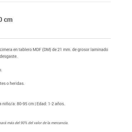
Hockey
Piscina
0 cm
tas
Protección deportiva
deportivos
Psicomotricidad
Deportes raqueta
Gimnasia rítmica
cimera en tablero MDF (DM) de 21 mm. de grosor laminado
 desgaste.
o.
tes o heridas.
a niño/a: 80-95 cm | Edad: 1-2 años.
nará más del 90% del valor de la mercancía.