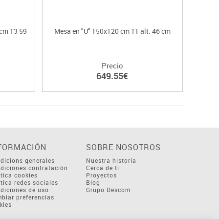
cm T3 59
Mesa en "U" 150x120 cm T1 alt. 46 cm
Mesa
Precio
649.55€
FORMACIÓN
SOBRE NOSOTROS
dicions generales
Nuestra historia
diciones contratación
Cerca de ti
ítica cookies
Proyectos
ítica redes sociales
Blog
diciones de uso
Grupo Descom
biar preferencias
kies