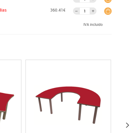
días
360.41€
IVA incluido