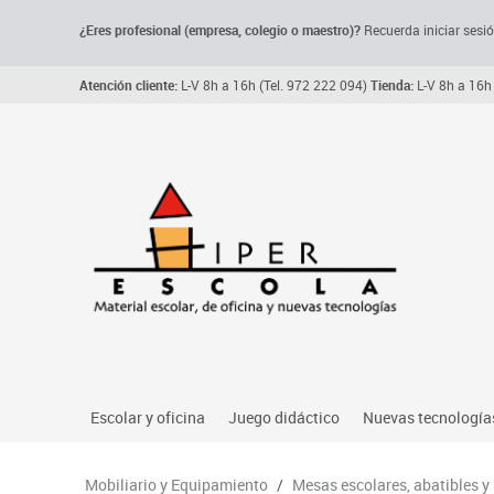
¿Eres profesional (empresa, colegio o maestro)?
Recuerda iniciar sesió
Atención cliente:
L-V 8h a 16h (Tel. 972 222 094)
Tienda:
L-V 8h a 16h 
Escolar y oficina
Juego didáctico
Nuevas tecnología
Archivo, carpetas y clasificadores
Primeras edades
Audio
Mobiliario y Equipamiento
/
Mesas escolares, abatibles y
Me