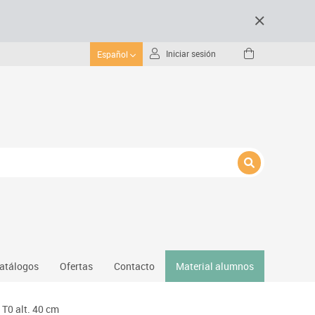
Iniciar sesión
Español
atálogos
Ofertas
Contacto
Material alumnos
nativos
T0 alt. 40 cm
Gimnasio