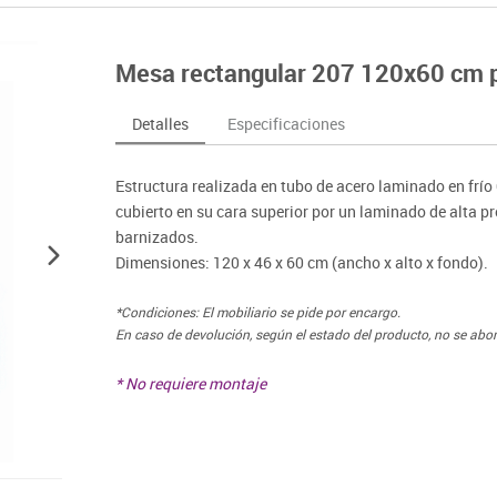
nferencia
Maker
Sofás lectura
Atletismo
ociación y atención
Pantallas de proyección
Steam
Pizarras, vitrinas y carteleria
Béisbol
egos de mesa
Sistemas de colaboración
Mesa rectangular 207 120x60 cm p
señal
Tinkering
Mobiliario oficina y despacho
Balones y pelo
nguaje e idiomas
Soportes
ógico
Espacios compartidos
Complementos 
sica
Videoproyección
Detalles
Especificaciones
tivos
Mesas escolares, abatibles y polivalentes
Entrenamiento
temáticas
Muebles escolares, casilleros y cubeteros
Equipamiento
encias
Estructura realizada en tubo de acero laminado en frí
Percheros, baldas y taquillas
Foam
cubierto en su cara superior por un laminado de alta 
Sillas, bancos y taburetes
barnizados.
Dimensiones: 120 x 46 x 60 cm (ancho x alto x fondo).
*Condiciones: El mobiliario se pide por encargo.
En caso de devolución, según el estado del producto, no se abo
* No requiere montaje