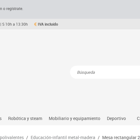
n o regístrate.
| S 10h a 13:30h
IVA incluido
Resultados de la búsqueda
s
Robótica y steam
Mobiliario y equipamiento
Deportivo
C
Robótica educativa
Mesas comedor plegables y desplegables
Deportes alter
 polivalentes
/
Educación-infantil metal-madera
/
Mesa rectangular 2
dio natural, social y cultural
Ordenadores y tablets