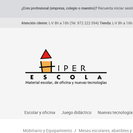
¿Eres profesional (empresa, colegio o maestro)?
Recuerda iniciar sesió
Atención cliente:
L-V 8h a 16h (Tel. 972 222 094)
Tienda:
L-V 8h a 16h 
Escolar y oficina
Juego didáctico
Nuevas tecnología
Archivo, carpetas y clasificadores
Primeras edades
Audio
Mobiliario y Equipamiento
/
Mesas escolares, abatibles y
Me