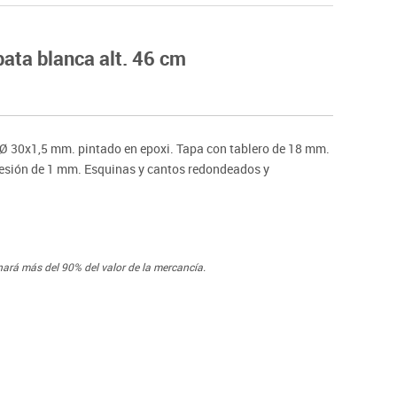
Hockey
Piscina
ata blanca alt. 46 cm
tas
Protección deportiva
deportivos
Psicomotricidad
Deportes raqueta
Gimnasia rítmica
o Ø 30x1,5 mm. pintado en epoxi. Tapa con tablero de 18 mm.
presión de 1 mm. Esquinas y cantos redondeados y
nará más del 90% del valor de la mercancía.