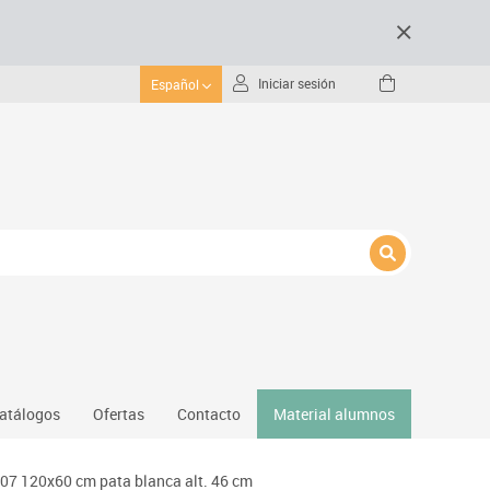
Iniciar sesión
Español
atálogos
Ofertas
Contacto
Material alumnos
nativos
07 120x60 cm pata blanca alt. 46 cm
Gimnasio