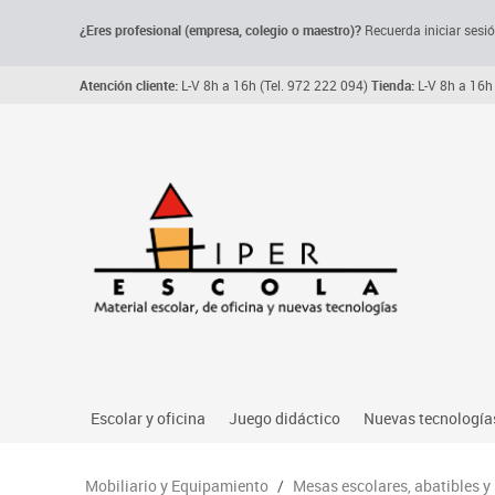
¿Eres profesional (empresa, colegio o maestro)?
Recuerda iniciar sesió
Atención cliente:
L-V 8h a 16h (Tel. 972 222 094)
Tienda:
L-V 8h a 16h 
Escolar y oficina
Juego didáctico
Nuevas tecnología
Archivo, carpetas y clasificadores
Primeras edades
Audio
Mobiliario y Equipamiento
/
Mesas escolares, abatibles y
Me