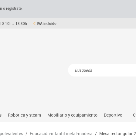
n o regístrate.
| S 10h a 13:30h
IVA incluido
Resultados de la búsqueda
s
Robótica y steam
Mobiliario y equipamiento
Deportivo
C
Robótica educativa
Mesas comedor plegables y desplegables
Deportes alter
 polivalentes
/
Educación-infantil metal-madera
/
Mesa rectangular 2
dio natural, social y cultural
Ordenadores y tablets