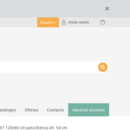
Iniciar sesión
Español
atálogos
Ofertas
Contacto
Material alumnos
nativos
07 120x60 cm pata blanca alt. 54 cm
Gimnasio