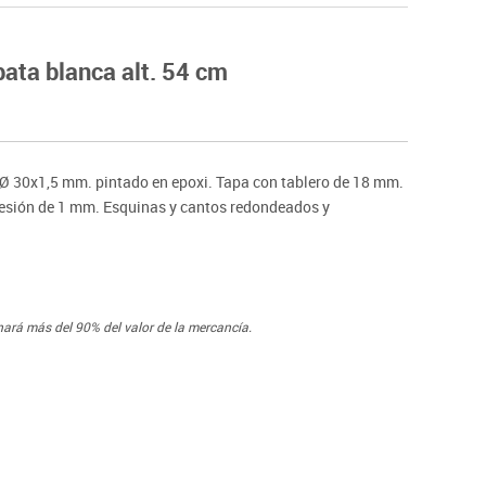
Hockey
Piscina
ata blanca alt. 54 cm
tas
Protección deportiva
deportivos
Psicomotricidad
Deportes raqueta
Gimnasia rítmica
o Ø 30x1,5 mm. pintado en epoxi. Tapa con tablero de 18 mm.
presión de 1 mm. Esquinas y cantos redondeados y
nará más del 90% del valor de la mercancía.