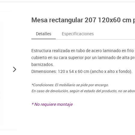
nferencia
Maker
Sofás lectura
Atletismo
ociación y atención
Pantallas de proyección
Steam
Pizarras, vitrinas y carteleria
Béisbol
egos de mesa
Sistemas de colaboración
Mesa rectangular 207 120x60 cm p
señal
Tinkering
Mobiliario oficina y despacho
Balones y pelo
nguaje e idiomas
Soportes
ógico
Espacios compartidos
Complementos 
sica
Videoproyección
Detalles
Especificaciones
tivos
Mesas escolares, abatibles y polivalentes
Entrenamiento
temáticas
Muebles escolares, casilleros y cubeteros
Equipamiento
encias
Estructura realizada en tubo de acero laminado en frí
Percheros, baldas y taquillas
Foam
cubierto en su cara superior por un laminado de alta 
Sillas, bancos y taburetes
barnizados.
Dimensiones: 120 x 54 x 60 cm (ancho x alto x fondo).
*Condiciones: El mobiliario se pide por encargo.
En caso de devolución, según el estado del producto, no se abo
* No requiere montaje