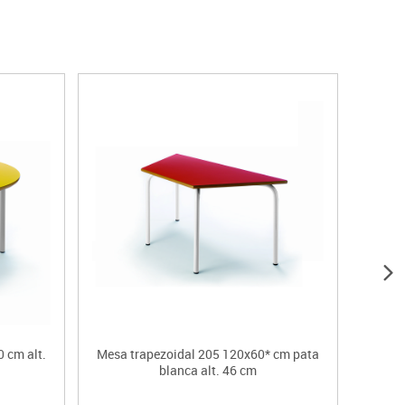
0 cm alt.
Mesa trapezoidal 205 120x60* cm pata
Mesa 
blanca alt. 46 cm