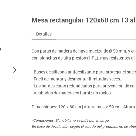
nferencia
Maker
Sofás lectura
Atletismo
ociación y atención
Pantallas de proyección
Steam
Pizarras, vitrinas y carteleria
Béisbol
egos de mesa
Sistemas de colaboración
Mesa rectangular 120x60 cm T3 al
señal
Tinkering
Mobiliario oficina y despacho
Balones y pelo
nguaje e idiomas
Soportes
ógico
Espacios compartidos
Complementos 
sica
Videoproyección
Detalles
tivos
Mesas escolares, abatibles y polivalentes
Entrenamiento
temáticas
Muebles escolares, casilleros y cubeteros
Equipamiento
encias
Con patas de madera de haya maciza de Ø 50 mm. y en
Percheros, baldas y taquillas
Foam
con planchas de alta presion (HPL), muy resistentes al
Sillas, bancos y taburetes
- Bases de silicona antideslizante para proteger el suel
- Facil de montar y desmontar ilimitadas veces.
- Los bordes estan redondeados para prevencion de cor
- Acabados de madera en barniz no toxico.
Dimensiones: 120 x 60 cm | Altura mesa: 59 cm | Altura
*Condiciones: El mobiliario se pide por encargo.
En caso de devolución, según el estado del producto, no se abo