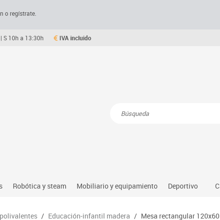
n o regístrate.
| S 10h a 13:30h
IVA incluido
Resultados de la búsqueda
s
Robótica y steam
Mobiliario y equipamiento
Deportivo
C
Robótica educativa
Mesas comedor plegables y desplegables
Deportes alter
 polivalentes
/
Educación-infantil madera
/
Mesa rectangular 120x60 
dio natural, social y cultural
Ordenadores y tablets