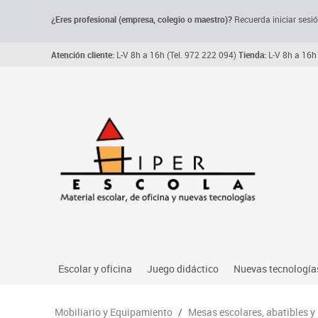
¿Eres profesional (empresa, colegio o maestro)?
Recuerda iniciar sesió
Atención cliente:
L-V 8h a 16h (Tel. 972 222 094)
Tienda:
L-V 8h a 16h 
Escolar y oficina
Juego didáctico
Nuevas tecnología
Archivo, carpetas y clasificadores
Primeras edades
Audio
Mobiliario y Equipamiento
/
Mesas escolares, abatibles y
Me