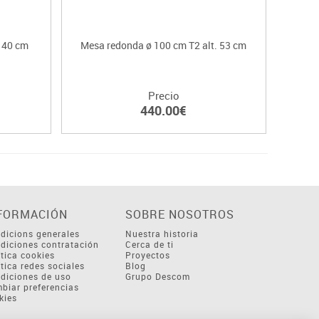
. 40 cm
Mesa redonda ø 100 cm T2 alt. 53 cm
Mesa 
Precio
440.00€
FORMACIÓN
SOBRE NOSOTROS
dicions generales
Nuestra historia
diciones contratación
Cerca de ti
ítica cookies
Proyectos
ítica redes sociales
Blog
diciones de uso
Grupo Descom
biar preferencias
kies