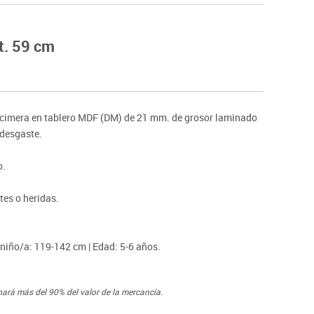
Hockey
Piscina
t. 59 cm
tas
Protección deportiva
deportivos
Psicomotricidad
Deportes raqueta
Gimnasia rítmica
cimera en tablero MDF (DM) de 21 mm. de grosor laminado
 desgaste.
o.
tes o heridas.
 niño/a: 119-142 cm | Edad: 5-6 años.
nará más del 90% del valor de la mercancía.