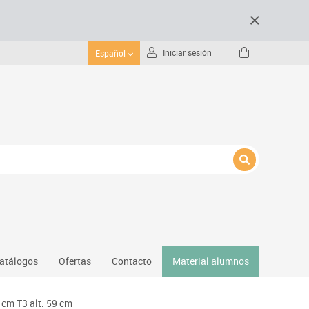
Iniciar sesión
Español
atálogos
Ofertas
Contacto
Material alumnos
nativos
cm T3 alt. 59 cm
Gimnasio