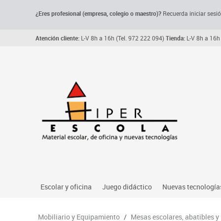
¿Eres profesional (empresa, colegio o maestro)?
Recuerda iniciar sesió
Atención cliente:
L-V 8h a 16h (Tel. 972 222 094)
Tienda:
L-V 8h a 16h 
Escolar y oficina
Juego didáctico
Nuevas tecnología
Archivo, carpetas y clasificadores
Primeras edades
Audio
Mobiliario y Equipamiento
/
Mesas escolares, abatibles y
Me