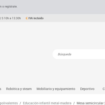
n o regístrate.
| S 10h a 13:30h
IVA incluido
Resultados de la búsqueda
s
Robótica y steam
Mobiliario y equipamiento
Deportivo
C
Robótica educativa
Mesas comedor plegables y desplegables
Deportes alter
 polivalentes
/
Educación-infantil metal-madera
/
Mesa semicircular 
dio natural, social y cultural
Ordenadores y tablets