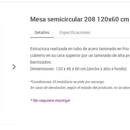
nferencia
Maker
Sofás lectura
Atletismo
ociación y atención
Pantallas de proyección
Steam
Pizarras, vitrinas y carteleria
Béisbol
egos de mesa
Sistemas de colaboración
Mesa semicircular 208 120x60 cm 
señal
Tinkering
Mobiliario oficina y despacho
Balones y pelo
nguaje e idiomas
Soportes
ógico
Espacios compartidos
Complementos 
sica
Videoproyección
Detalles
Especificaciones
tivos
Mesas escolares, abatibles y polivalentes
Entrenamiento
temáticas
Muebles escolares, casilleros y cubeteros
Equipamiento
encias
Estructura realizada en tubo de acero laminado en frí
Percheros, baldas y taquillas
Foam
cubierto en su cara superior por un laminado de alta 
Sillas, bancos y taburetes
barnizados.
Dimensiones: 120 x 46 x 60 cm (ancho x alto x fondo).
*Condiciones: El mobiliario se pide por encargo.
En caso de devolución, según el estado del producto, no se abo
* No requiere montaje