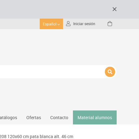
Iniciar sesión
Español
atálogos
Ofertas
Contacto
Material alumnos
nativos
208 120x60 cm pata blanca alt. 46 cm
Gimnasio