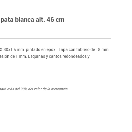
Hockey
Piscina
pata blanca alt. 46 cm
tas
Protección deportiva
deportivos
Psicomotricidad
Deportes raqueta
Gimnasia rítmica
o Ø 30x1,5 mm. pintado en epoxi. Tapa con tablero de 18 mm.
presión de 1 mm. Esquinas y cantos redondeados y
nará más del 90% del valor de la mercancía.