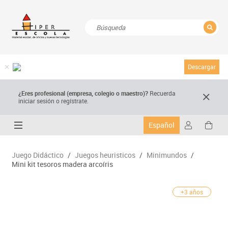
CERRAR
Resultados de la búsqueda
Descargar
¿Eres profesional (empresa, colegio o maestro)?
Recuerda
iniciar sesión o regístrate.
Español
Juego Didáctico
/
Juegos heuristicos
/
Minimundos
/
Mini kit tesoros madera arcoíris
+3 años