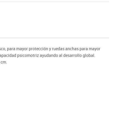
Hockey
Piscina
tas
Protección deportiva
deportivos
Psicomotricidad
Deportes raqueta
Gimnasia rítmica
sco, para mayor protección y ruedas anchas para mayor
 capacidad psicomotriz ayudando al desarrollo global.
 cm.