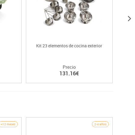
Kit 23 elementos de cocina exterior
C
Precio
131.16€
+12 meses
2-4 años