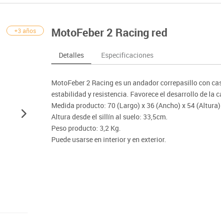
nferencia
Maker
Sofás lectura
Atletismo
ociación y atención
Pantallas de proyección
Steam
Pizarras, vitrinas y carteleria
Béisbol
egos de mesa
Sistemas de colaboración
MotoFeber 2 Racing red
+3 años
señal
Tinkering
Mobiliario oficina y despacho
Balones y pelo
nguaje e idiomas
Soportes
ógico
Espacios compartidos
Complementos 
sica
Videoproyección
Detalles
Especificaciones
tivos
Mesas escolares, abatibles y polivalentes
Entrenamiento
temáticas
Muebles escolares, casilleros y cubeteros
Equipamiento
encias
MotoFeber 2 Racing es un andador correpasillo con ca
Percheros, baldas y taquillas
Foam
estabilidad y resistencia. Favorece el desarrollo de la
Sillas, bancos y taburetes
Medida producto: 70 (Largo) x 36 (Ancho) x 54 (Altura)
Altura desde el sillín al suelo: 33,5cm.
Peso producto: 3,2 Kg.
Puede usarse en interior y en exterior.