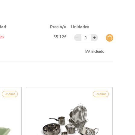
idad
Precio/u
Unidades
es
55.12€
IVA incluido
+2 años
+3 años