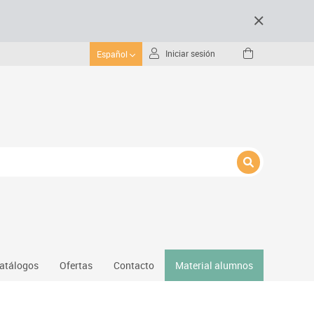
Iniciar sesión
Español
atálogos
Ofertas
Contacto
Material alumnos
nativos
Gimnasio