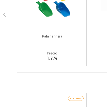
Pala harinera
Precio
1.77€
+18 meses