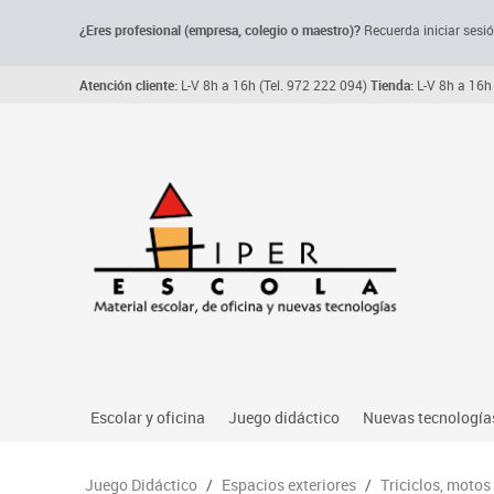
¿Eres profesional (empresa, colegio o maestro)?
Recuerda iniciar sesió
Atención cliente:
L-V 8h a 16h (Tel. 972 222 094)
Tienda:
L-V 8h a 16h 
Escolar y oficina
Juego didáctico
Nuevas tecnología
Archivo, carpetas y clasificadores
Primeras edades
Audio
Juego Didáctico
/
Espacios exteriores
/
Triciclos, motos
Me