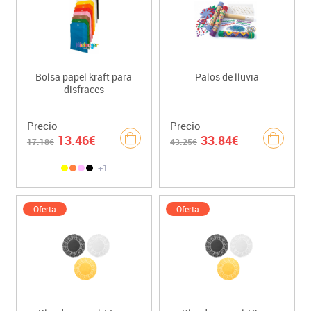
Bolsa papel kraft para
Palos de lluvia
disfraces
Precio
Precio
13.46€
33.84€
17.18€
43.25€
+1
Oferta
Oferta