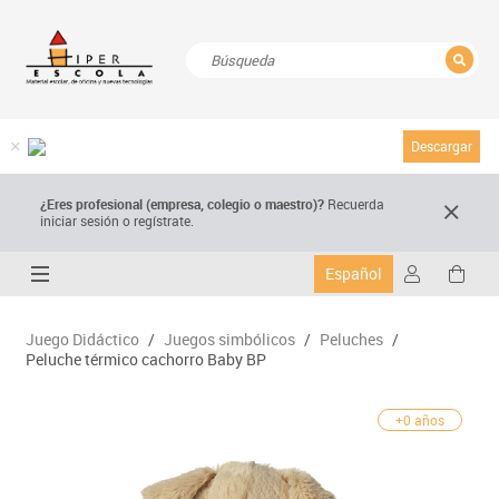
CERRAR
Resultados de la búsqueda
Descargar
¿Eres profesional (empresa, colegio o maestro)?
Recuerda
iniciar sesión o regístrate.
Español
Juego Didáctico
/
Juegos simbólicos
/
Peluches
/
Peluche térmico cachorro Baby BP
+0 años