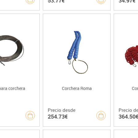
53.77€
34.97€
para corchera
Corchera Roma
Co
Precio desde
Precio d
254.73€
364.50