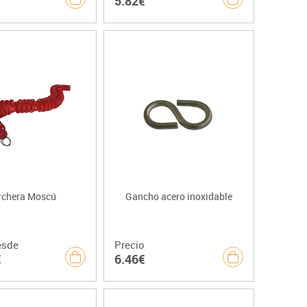
5.82€
rchera Moscú
Gancho acero inoxidable
esde
Precio
€
6.46€