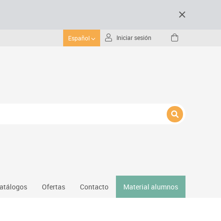
Iniciar sesión
Español
atálogos
Ofertas
Contacto
Material alumnos
nativos
Gimnasio