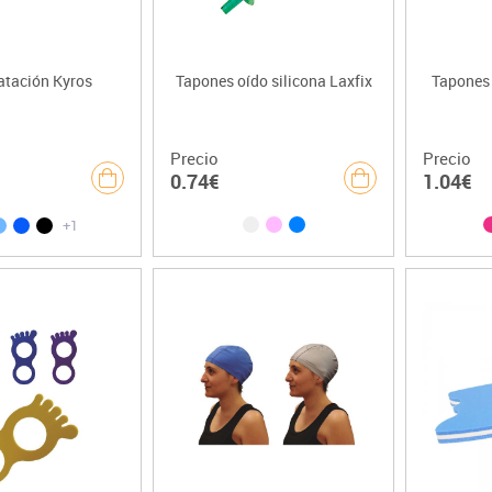
atación Kyros
Tapones oído silicona Laxfix
Tapones 
Precio
Precio
0.74€
1.04€
+1