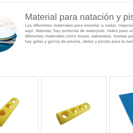
nferencia
Maker
Sofás lectura
Atletismo
ociación y atención
Pantallas de proyección
Steam
Pizarras, vitrinas y carteleria
Béisbol
egos de mesa
Material para natación y pi
Sistemas de colaboración
señal
Tinkering
Mobiliario oficina y despacho
Balones y pelo
nguaje e idiomas
Soportes
Los diferentes materiales para enseñar a nadar, mejorar 
ógico
Espacios compartidos
Complementos 
aquí. Además, hay porterías de waterpolo, redes para vol
sica
Videoproyección
diferentes materiales como boyas, salvavidas, losetas par
tivos
Mesas escolares, abatibles y polivalentes
Entrenamiento
temáticas
hay gafas y gorros de piscina, aletas y pinzas para la na
Muebles escolares, casilleros y cubeteros
Equipamiento
encias
Percheros, baldas y taquillas
Foam
Sillas, bancos y taburetes