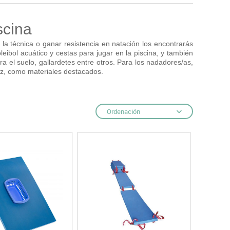
Hockey
scina
Piscina
tas
Protección deportiva
la técnica o ganar resistencia en natación los encontrarás
deportivos
eibol acuático y cestas para jugar en la piscina, y también
Psicomotricidad
a el suelo, gallardetes entre otros. Para los nadadores/as,
Deportes raqueta
riz, como materiales destacados.
Gimnasia rítmica
Ordenación