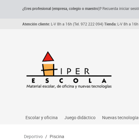
¿Eres profesional (empresa, colegio o maestro)?
Recuerda iniciar sesió
Atención cliente:
L-V 8h a 16h (Tel. 972 222 094)
Tienda:
L-V 8h a 16h 
Escolar y oficina
Juego didáctico
Nuevas tecnología
Archivo, carpetas y clasificadores
Primeras edades
Audio
Deportivo
/
Piscina
Me