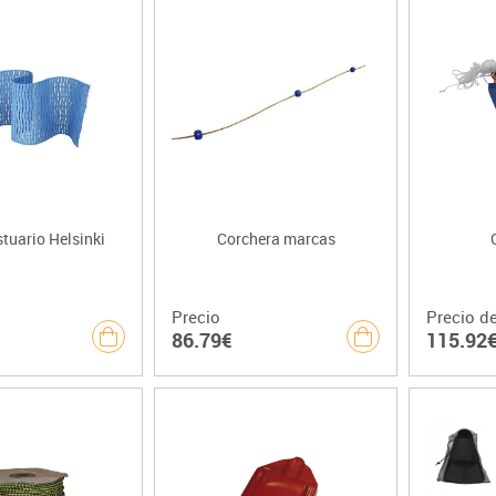
tuario Helsinki
Corchera marcas
Precio
Precio d
86.79€
115.92