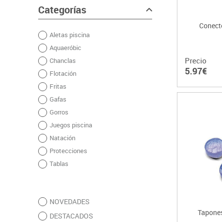
Categorías
Conecto
Aletas piscina
Aquaeróbic
Precio
Chanclas
5.97€
Flotación
Fritas
Gafas
Gorros
Juegos piscina
Natación
Protecciones
Tablas
NOVEDADES
Tapones
DESTACADOS