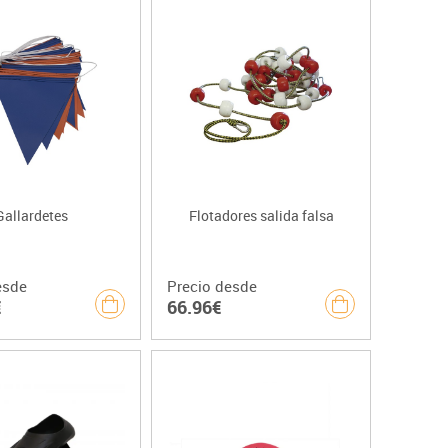
Gallardetes
Flotadores salida falsa
esde
Precio desde
€
66.96€