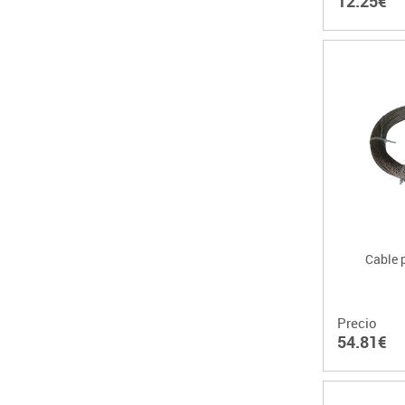
12.25€
Cable 
Precio
54.81€