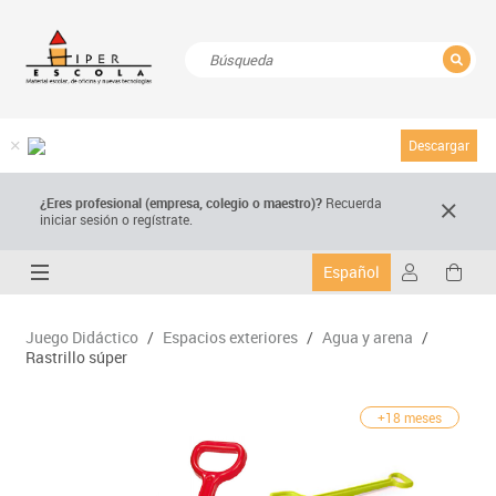
CERRAR
Resultados de la búsqueda
Descargar
¿Eres profesional (empresa, colegio o maestro)?
Recuerda
iniciar sesión o regístrate.
Español
Juego Didáctico
/
Espacios exteriores
/
Agua y arena
/
Rastrillo súper
+18 meses