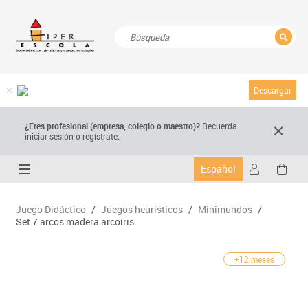
CERRAR
Resultados de la búsqueda
Descargar
¿Eres profesional (empresa, colegio o maestro)?
Recuerda
iniciar sesión o regístrate.
Español
Juego Didáctico
/
Juegos heuristicos
/
Minimundos
/
Set 7 arcos madera arcoíris
+12 meses