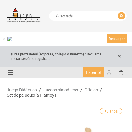
CERRAR
Resultados de la búsqueda
Descargar
¿Eres profesional (empresa, colegio o maestro)?
Recuerda
iniciar sesión o regístrate.
Español
Juego Didáctico
/
Juegos simbólicos
/
Oficios
/
Set de peluquería Plantoys
+3 años