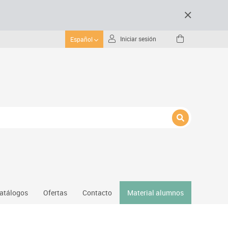
Iniciar sesión
Español
atálogos
Ofertas
Contacto
Material alumnos
nativos
Gimnasio