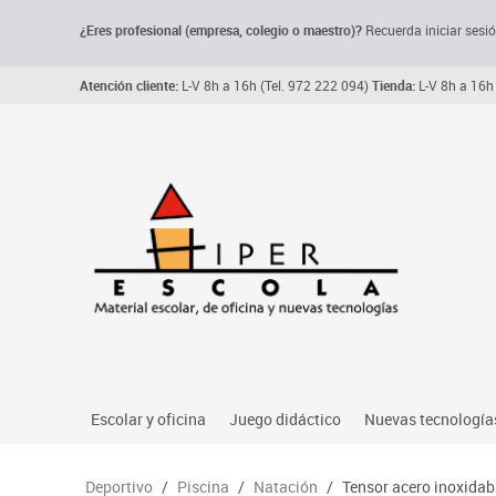
¿Eres profesional (empresa, colegio o maestro)?
Recuerda iniciar sesió
Atención cliente:
L-V 8h a 16h (Tel. 972 222 094)
Tienda:
L-V 8h a 16h 
Escolar y oficina
Juego didáctico
Nuevas tecnología
Archivo, carpetas y clasificadores
Primeras edades
Audio
Deportivo
/
Piscina
/
Natación
/
Tensor acero inoxidab
Me