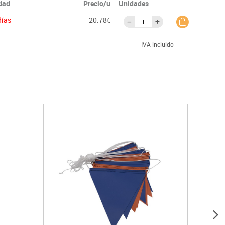
idad
Precio/u
Unidades
días
20.78€
IVA incluido