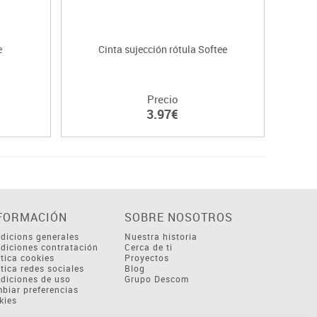
e
Cinta sujección rótula Softee
Faja 
Precio
3.97€
FORMACIÓN
SOBRE NOSOTROS
dicions generales
Nuestra historia
diciones contratación
Cerca de ti
ítica cookies
Proyectos
ítica redes sociales
Blog
diciones de uso
Grupo Descom
biar preferencias
kies