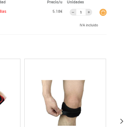
idad
Precio/u
Unidades
días
5.18€
IVA incluido