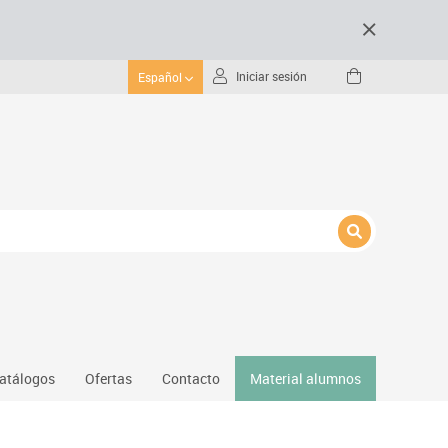
Iniciar sesión
Español
atálogos
Ofertas
Contacto
Material alumnos
nativos
Gimnasio