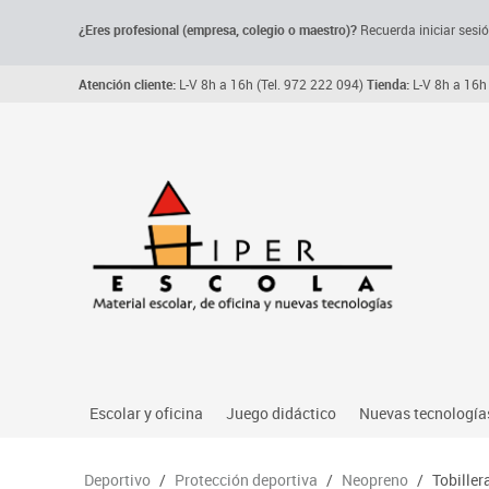
¿Eres profesional (empresa, colegio o maestro)?
Recuerda iniciar sesió
Atención cliente:
L-V 8h a 16h (Tel. 972 222 094)
Tienda:
L-V 8h a 16h 
Escolar y oficina
Juego didáctico
Nuevas tecnología
Archivo, carpetas y clasificadores
Primeras edades
Audio
Deportivo
/
Protección deportiva
/
Neopreno
/
Tobiller
Me