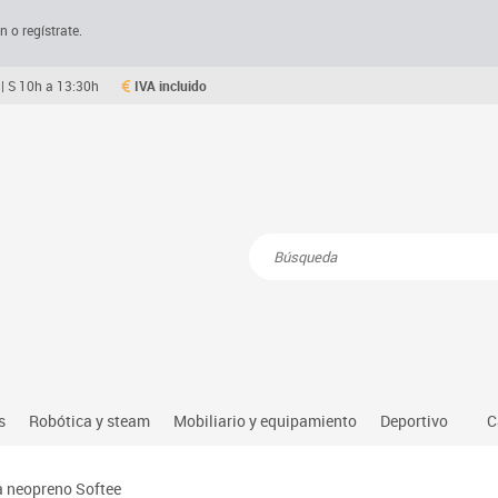
n o regístrate.
| S 10h a 13:30h
IVA incluido
Resultados de la búsqueda
s
Robótica y steam
Mobiliario y equipamiento
Deportivo
C
Robótica educativa
Mesas comedor plegables y desplegables
Deportes alter
a neopreno Softee
dio natural, social y cultural
Ordenadores y tablets