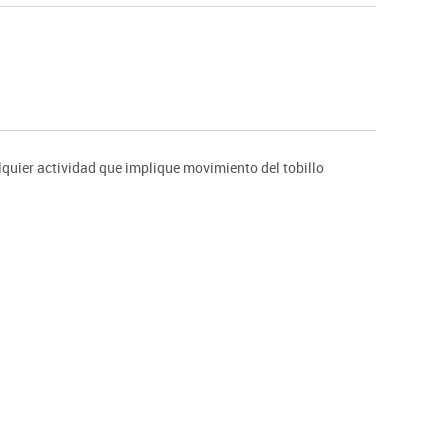
Hockey
Piscina
tas
Protección deportiva
deportivos
Psicomotricidad
Deportes raqueta
Gimnasia rítmica
alquier actividad que implique movimiento del tobillo