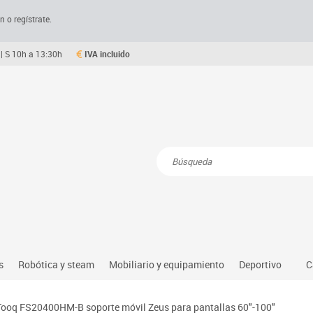
n o regístrate.
| S 10h a 13:30h
IVA incluido
Resultados de la búsqueda
s
Robótica y steam
Mobiliario y equipamiento
Deportivo
C
Robótica educativa
Mesas comedor plegables y desplegables
Deportes alter
Tooq FS20400HM-B soporte móvil Zeus para pantallas 60"-100"
dio natural, social y cultural
Ordenadores y tablets