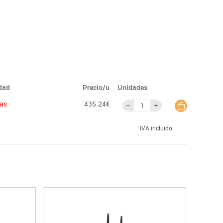
idad
Precio/u
Unidades
ías
435.24€
IVA incluido