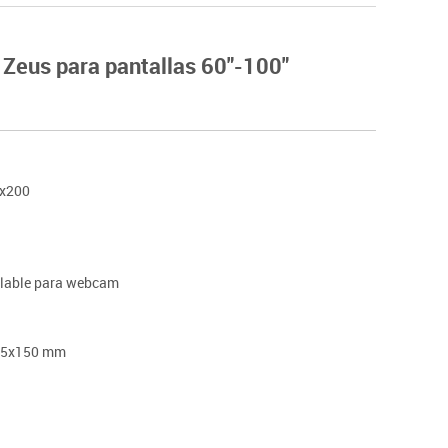
Hockey
Piscina
eus para pantallas 60"-100"
tas
Protección deportiva
deportivos
Psicomotricidad
Deportes raqueta
Gimnasia rítmica
0x200
ulable para webcam
285x150 mm