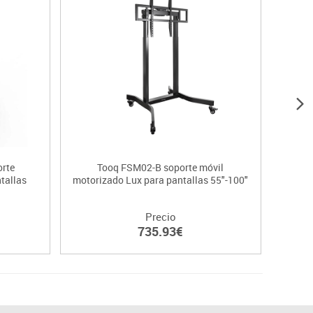
rte
Tooq FSM02-B soporte móvil
Tooq 
tallas
motorizado Lux para pantallas 55"-100"
con 
Precio
735.93€