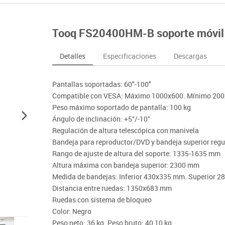
nferencia
Maker
Sofás lectura
Atletismo
ociación y atención
Pantallas de proyección
Steam
Pizarras, vitrinas y carteleria
Béisbol
egos de mesa
Sistemas de colaboración
Tooq FS20400HM-B soporte móvil Z
señal
Tinkering
Mobiliario oficina y despacho
Balones y pelo
nguaje e idiomas
Soportes
ógico
Espacios compartidos
Complementos 
sica
Videoproyección
Detalles
Especificaciones
Descargas
tivos
Mesas escolares, abatibles y polivalentes
Entrenamiento
temáticas
Muebles escolares, casilleros y cubeteros
Equipamiento
encias
Pantallas soportadas: 60"-100"
Percheros, baldas y taquillas
Foam
Compatible con VESA: Máximo 1000x600. Mínimo 20
Sillas, bancos y taburetes
Peso máximo soportado de pantalla: 100 kg
Ángulo de inclinación: +5°/-10°
Regulación de altura telescópica con manivela
Bandeja para reproductor/DVD y bandeja superior reg
Rango de ajuste de altura del soporte: 1335-1635 mm
Altura máxima con bandeja superior: 2300 mm
Medida de bandejas: Inferior 430x335 mm. Superior 
Distancia entre ruedas: 1350x683 mm
Ruedas con sistema de bloqueo
Color: Negro
Peso neto: 36 kg. Peso bruto: 40,10 kg