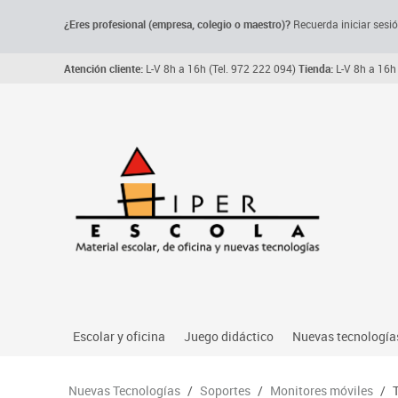
¿Eres profesional (empresa, colegio o maestro)?
Recuerda iniciar sesió
Atención cliente:
L-V 8h a 16h (Tel. 972 222 094)
Tienda:
L-V 8h a 16h 
Escolar y oficina
Juego didáctico
Nuevas tecnología
Archivo, carpetas y clasificadores
Primeras edades
Audio
Nuevas Tecnologías
/
Soportes
/
Monitores móviles
/
Me