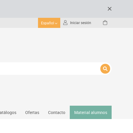
Iniciar sesión
Español
atálogos
Ofertas
Contacto
Material alumnos
nativos
Gimnasio