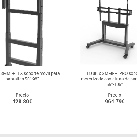
 SMMI-FLEX soporte móvil para
Traulux SMMI-F1PRO sopo
pantallas 50"-98"
motorizado con altura de pan
55"-105"
Precio
Precio
428.80€
964.79€