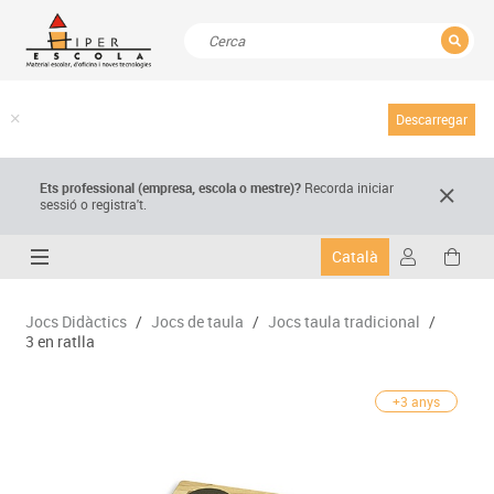
TANCAR
Resultats de la recerca
Descarregar
Ets professional (empresa,
escola
o mestre)
?
Recorda
iniciar
sessió o registra't.
Català
Jocs Didàctics
/
Jocs de taula
/
Jocs taula tradicional
/
3 en ratlla
+3 anys