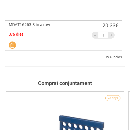
MDAT16263
3 in a raw
20.33€
3/5 dies
IVA inclòs
Comprat conjuntament
+6 anys