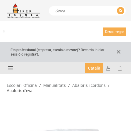
TANCAR
Resultats de la recerca
Descarregar
Ets professional (empresa,
escola
o mestre)
?
Recorda
iniciar
sessió o registra't.
Català
Escolar i Oficina
/
Manualitats
/
Abaloris i cordons
/
Abaloris d'eva