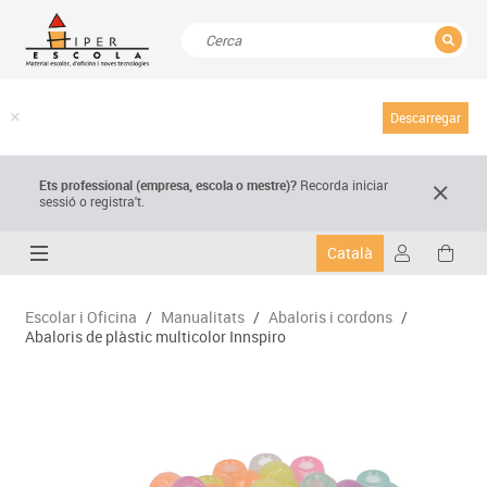
TANCAR
Resultats de la recerca
Descarregar
Ets professional (empresa,
escola
o mestre)
?
Recorda
iniciar
sessió o registra't.
Català
Escolar i Oficina
/
Manualitats
/
Abaloris i cordons
/
Abaloris de plàstic multicolor Innspiro