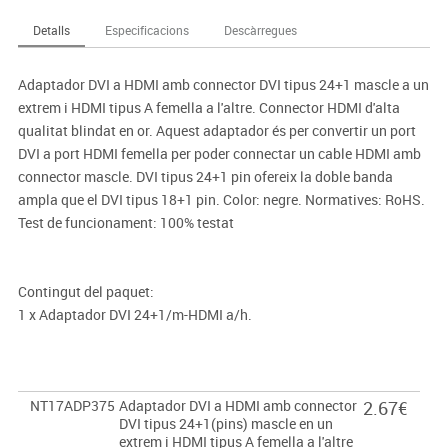
Detalls
Especificacions
Descàrregues
Adaptador DVI a HDMI amb connector DVI tipus 24+1 mascle a un
extrem i HDMI tipus A femella a l'altre. Connector HDMI d'alta
qualitat blindat en or. Aquest adaptador és per convertir un port
DVI a port HDMI femella per poder connectar un cable HDMI amb
connector mascle. DVI tipus 24+1 pin ofereix la doble banda
ampla que el DVI tipus 18+1 pin. Color: negre. Normatives: RoHS.
Test de funcionament: 100% testat
Contingut del paquet:
1 x Adaptador DVI 24+1/m-HDMI a/h.
NT17ADP375
Adaptador DVI a HDMI amb connector
2.67€
DVI tipus 24+1(pins) mascle en un
extrem i HDMI tipus A femella a l'altre