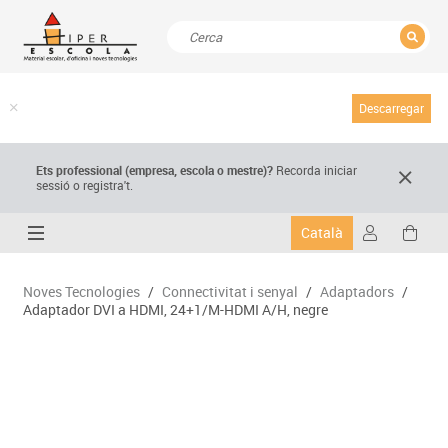
TANCAR
Resultats de la recerca
Descarregar
Ets professional (empresa,
escola
o mestre)
?
Recorda
iniciar
sessió o registra't.
Català
Noves Tecnologies
/
Connectivitat i senyal
/
Adaptadors
/
Adaptador DVI a HDMI, 24+1/M-HDMI A/H, negre