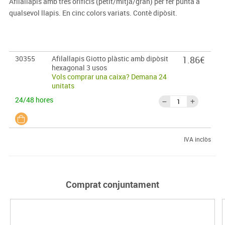
Afilallapis amb tres orificis (petit/mitjà/gran) per fer punta a
qualsevol llapis. En cinc colors variats. Contè dipòsit.
30355
Afilallapis Giotto plàstic amb dipòsit
1.86€
hexagonal 3 usos
Vols comprar una caixa? Demana 24
unitats
24/48 hores
IVA inclòs
Comprat conjuntament