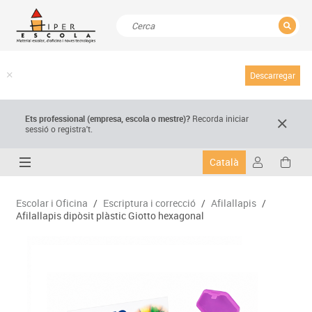
TANCAR
Resultats de la recerca
Descarregar
Ets professional (empresa,
escola
o mestre)
?
Recorda
iniciar
sessió o registra't.
Català
Escolar i Oficina
/
Escriptura i correcció
/
Afilallapis
/
Afilallapis dipòsit plàstic Giotto hexagonal