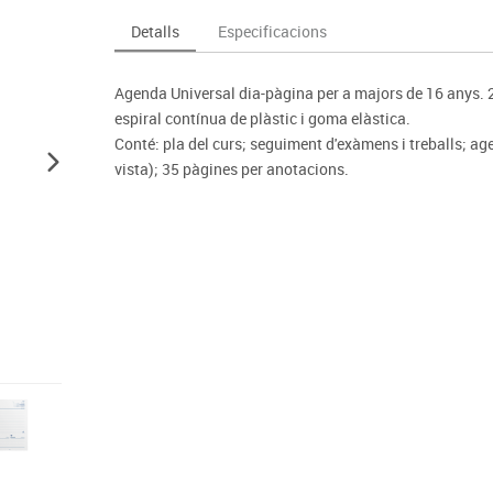
Espais compartits
Complements esportiu
ca
Videoprojecció
Detalls
Especificacions
s
Taules escolars, abatibles i polivalents
Entrenament
màtiques
Mobles escolars, casellers i cubeters
Equipament
cies
Agenda Universal dia-pàgina per a majors de 16 anys. 
Penjadors, prestatges i taquilles
Foam
espiral contínua de plàstic i goma elàstica.
Cadires, bancs i tamborets
Conté: pla del curs; seguiment d'exàmens i treballs; ag
vista); 35 pàgines per anotacions.