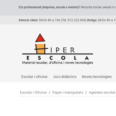
Ets professional (empresa,
escola
o mestre)
?
Recorda
iniciar sessió o r
Atenció client:
Dll-Dv 8h a 16h (Tel. 972 222 094)
Botiga:
Dll-Dv 8h a 1
Escolar i oficina
Jocs didàctics
Noves tecnologies
Arxiu, carpetes i classificadors
Primeres edats
Audio
Escolar i Oficina
/
Paper i manipulats
/
Agendes escolar
Medi 
Paper i manipulats
Espais multisensorials
Càmeres videoconfe
Assoc
Manualitats
Jocs heurístics
Cartelleria digital
Jocs
Escriptura i correcció
Motricitat fina
Connectivitat i seny
Llen