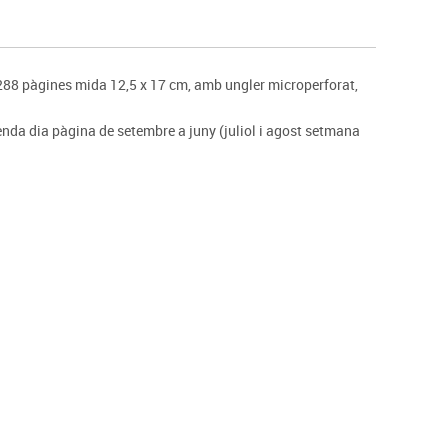
s
Psicomotricitat
Esports raqueta
Gimnàstica rítmica
288 pàgines mida 12,5 x 17 cm, amb ungler microperforat,
enda dia pàgina de setembre a juny (juliol i agost setmana