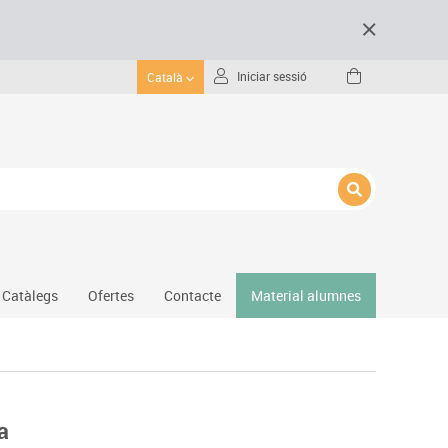
Iniciar sessió
Català
Catàlegs
Ofertes
Contacte
Material alumnes
Gimnàs
Hockey
Piscina
a
Protecció esportiva