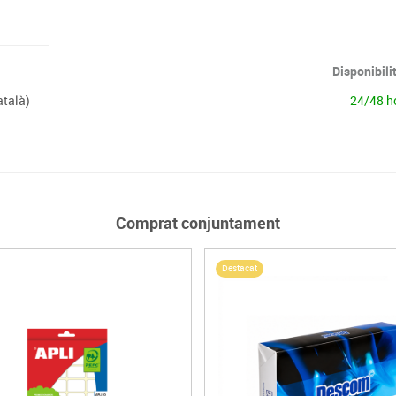
Disponibili
atalà)
24/48 h
Comprat conjuntament
Destacat