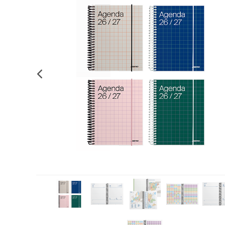
Complements d'oficina
Construccions
Mobiliari tecnològic
Músi
Plastificació, enquadernació i destrucció
Espais exteriors
Monitors interactiu
Mate
Informàtica
Psicomotricitat
Cièn
Higiene
Jocs simbòlics
Dibuix tècnic i artístic
Material escolar