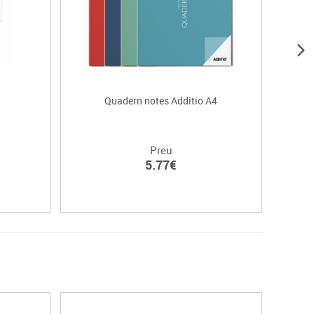
Quadern notes Additio A4
Quader
Preu
5.77€