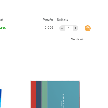
tat
Preu/u
Unitats
ores
9.06€
IVA inclòs