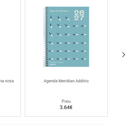
na vista
Agenda Meridian Additio
Ag
Preu
3.64€