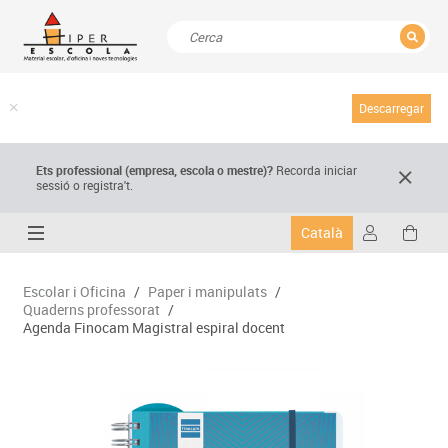
TANCAR
Resultats de la recerca
Descarregar
Ets professional (empresa,
escola
o mestre)
?
Recorda
iniciar
sessió o registra't.
Català
Escolar i Oficina
/
Paper i manipulats
/
Quaderns professorat
/
Agenda Finocam Magistral espiral docent