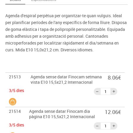
Agenda d'espiral perpètua per organitzar-te quan vulguis. Ideal
per planificar períodes de l'any específics de forma lliure. Disposa
de goma elàstica i tapa de polipropilè personalitzable. Equipada
amb adhesius per a organització personal. Cantonades
microperforades per localitzar ràpidament el dia/setmana en
curs. Mida E10 15,0x21,2 cm. Diversos idiomes.
21513
Agenda sense datar Finocam setmana
8.06€
vista E10 15,5x21,2 Internacional
3/5 dies
21514
Agenda sense datar Finocam dia
12.06€
pàgina E10 15,5x21,2 Internacional
3/5 dies