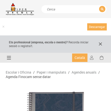
TANCAR
Resultats de la recerca
Descarregar
Ets professional (empresa,
escola
o mestre)
?
Recorda
iniciar
sessió o registra't.
Català
Escolar i Oficina
/
Paper i manipulats
/
Agendes anuals
/
Agenda Finocam sense datar