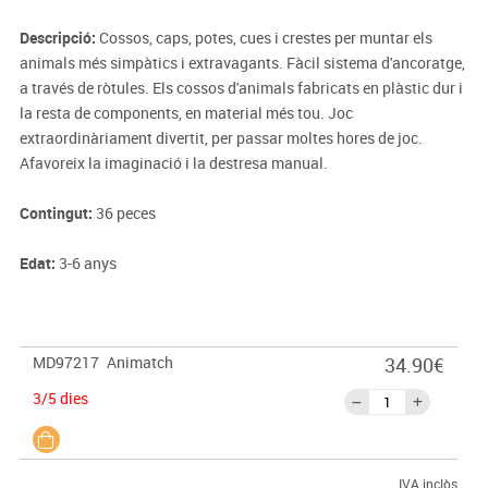
Descripció:
Cossos, caps, potes, cues i crestes per muntar els
animals més simpàtics i extravagants. Fàcil sistema d'ancoratge,
a través de ròtules. Els cossos d'animals fabricats en plàstic dur i
la resta de components, en material més tou. Joc
extraordinàriament divertit, per passar moltes hores de joc.
Afavoreix la imaginació i la destresa manual.
Contingut:
36 peces
Edat:
3-6 anys
MD97217
Animatch
34.90€
3/5 dies
IVA inclòs