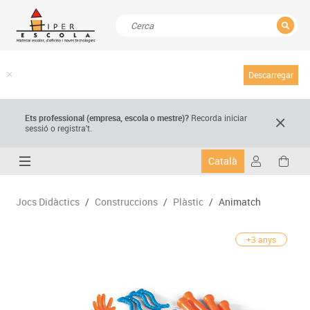
TANCAR
Resultats de la recerca
Descarregar
Ets professional (empresa,
escola
o mestre)
?
Recorda
iniciar
sessió o registra't.
Català
Jocs Didàctics
/
Construccions
/
Plàstic
/
Animatch
+3 anys