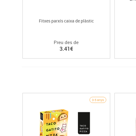
Fitxes parxís caixa de plàstic
Preu des de
3.41€
3-5 anys