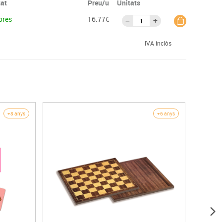
tat
Preu/u
Unitats
ores
16.77€
IVA inclòs
+8 anys
+6 anys