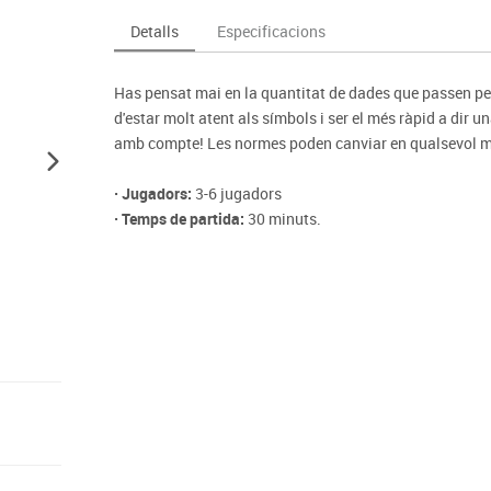
Espais compartits
Complements esportiu
ca
Videoprojecció
Detalls
Especificacions
s
Taules escolars, abatibles i polivalents
Entrenament
màtiques
Mobles escolars, casellers i cubeters
Equipament
cies
Has pensat mai en la quantitat de dades que passen pel
Penjadors, prestatges i taquilles
Foam
d'estar molt atent als símbols i ser el més ràpid a dir un
Cadires, bancs i tamborets
amb compte! Les normes poden canviar en qualsevol 
· Jugadors:
3-6 jugadors
· Temps de partida:
30 minuts.