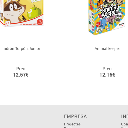
Ladrón Torpón Junior
Animal keeper
Preu
Preu
12.57€
12.16€
EMPRESA
IN
Projectes
Con