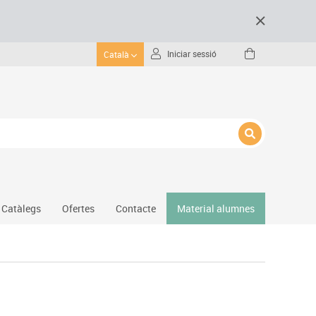
Iniciar sessió
Català
Catàlegs
Ofertes
Contacte
Material alumnes
Gimnàs
Hockey
Piscina
Protecció esportiva