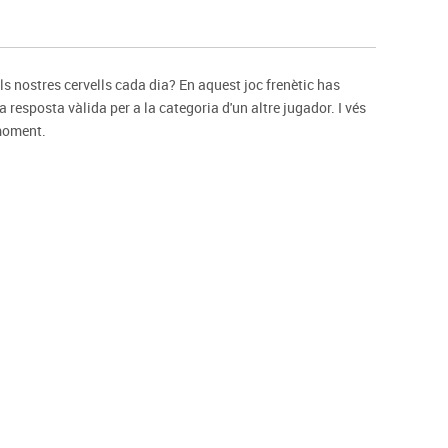
s
Psicomotricitat
Esports raqueta
Gimnàstica rítmica
s nostres cervells cada dia? En aquest joc frenètic has
a resposta vàlida per a la categoria d'un altre jugador. I vés
moment.