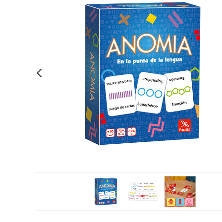
Complements d'oficina
Construccions
Mobiliari tecnològic
Músi
Plastificació, enquadernació i destrucció
Espais exteriors
Monitors interactiu
Mate
Informàtica
Psicomotricitat
Cièn
Higiene
Jocs simbòlics
Dibuix tècnic i artístic
Material escolar