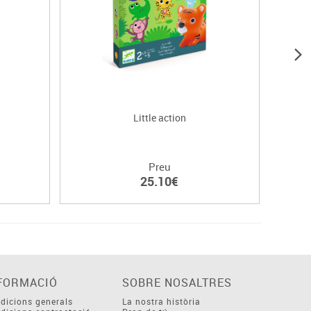
Little action
Ta
Preu
25.10€
FORMACIÓ
SOBRE NOSALTRES
dicions generals
La nostra història