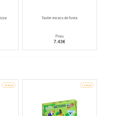
pizza
Tauler escacs de fusta
T
Preu
7.43€
+5 anys
+2 anys