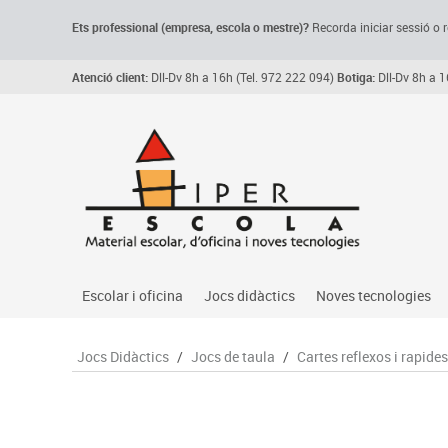
Ets professional (empresa,
escola
o mestre)
?
Recorda
iniciar sessió o r
Atenció client:
Dll-Dv 8h a 16h (Tel. 972 222 094)
Botiga:
Dll-Dv 8h a 1
Escolar i oficina
Jocs didàctics
Noves tecnologies
Arxiu, carpetes i classificadors
Primeres edats
Audio
Jocs Didàctics
/
Jocs de taula
/
Cartes reflexos i rapide
Medi 
Paper i manipulats
Espais multisensorials
Càmeres videoconfe
Assoc
Manualitats
Jocs heurístics
Cartelleria digital
Jocs
Escriptura i correcció
Motricitat fina
Connectivitat i seny
Llen