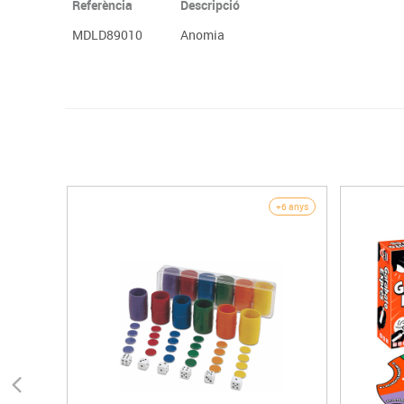
Referència
Descripció
MDLD89010
Anomia
+6 anys