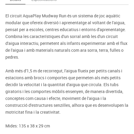
El circuit AquaPlay Mudway Run és un sistema de joc aquàtic
modular que ofereix diversió i aprenentatge al voltant de l'aigua,
pensat per a escoles, centres educatius i entorns d'aprenentatge.
Combina les característiques d'un sorral amb les d'un circuit
d'aigua interactiu, permetent als infants experimentar amb el flux
de l'aigua i amb materials naturals com ara sorra, terra, fulles o
pedres.
Amb més d'1,5 m de recorregut, l'aigua flueix per petits canals i
estacions amb brocs i comportes que permeten als més petits
decidir la velocitat i la quantitat d'aigua que circula. Els tubs
giratoris i les comportes mòbils ensenyen, de manera divertida,
conceptes com causa i efecte, moviment de l'aigua i la
construcció d'estructures senzilles, alhora que es desenvolupen la
motricitat fina i la creativitat.
Mides: 135 x 38 x 29 cm