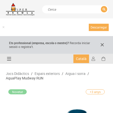
TANCAR
Resultats de la recerca
Descarregar
Ets professional (empresa,
escola
o mestre)
?
Recorda
iniciar
sessió o registra't.
Català
Jocs Didàctics
/
Espais exteriors
/
Aigua i sorra
/
AquaPlay Mudway RUN
Novetat
+3 anys