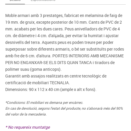
Moble armari amb 3 prestatges, fabricat en melamina de faig de
19 mm. de gruix, excepte posterior de 10 mm. Cants de PVC de 2
mm. acabats per les dues cares. Peus anivelladors de PVC de 4
cm. de diàmetre i 4 cm. d'alçada, per evitar la humitat i ajustar
desnivells del terra. Aquests peus es poden treure per poder
superposar sobre diferents armaris, o bé ser substituïts per rodes
amb fre de 6 cm. d'altura. PORTES INTERIORS AMB MECANISME
PER NO ENGANXAR-SE ELS DITS QUAN TANCA i tiradors de
polímer suau (goma anticops).
Garantit amb assajos realitzats en centre tecnològic de
certificació de mobiliari TECNALIA.
Dimensions: 90 x 112 x 40 cm (ample x alt x fons).
*Condicions: El mobiliari es demana per encàrrec.
En cas de devolució, segons l'estat del producte, no s'abonarà més del 90%
del valor de la mercaderia.
* No requereix muntatge