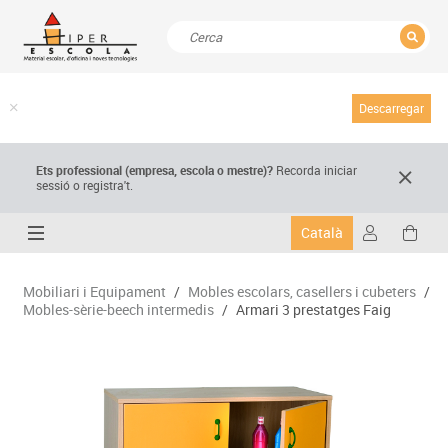
TANCAR
Resultats de la recerca
Descarregar
Ets professional (empresa,
escola
o mestre)
?
Recorda
iniciar
sessió o registra't.
Català
Mobiliari i Equipament
/
Mobles escolars, casellers i cubeters
/
Mobles-sèrie-beech intermedis
/
Armari 3 prestatges Faig