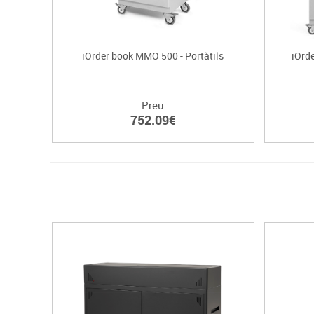
iOrder book MMO 500 - Portàtils
iOrd
Preu
752.09€