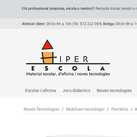
Ets professional (empresa,
escola
o mestre)
?
Recorda
iniciar sessió o r
Atenció client:
Dll-Dv 8h a 16h (Tel. 972 222 094)
Botiga:
Dll-Dv 8h a 1
Escolar i oficina
Jocs didàctics
Noves tecnologies
Arxiu, carpetes i classificadors
Primeres edats
Audio
Noves Tecnologies
/
Mobiliari tecnològic
/
Portàtils
/
i
Medi 
Paper i manipulats
Espais multisensorials
Càmeres videoconfe
Assoc
Manualitats
Jocs heurístics
Cartelleria digital
Jocs
Escriptura i correcció
Motricitat fina
Connectivitat i seny
Llen