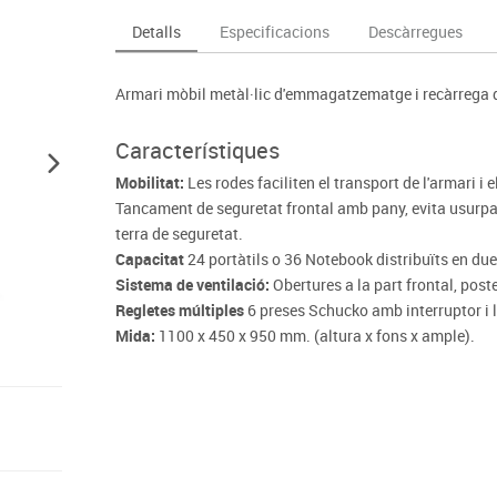
Espais compartits
Complements esportiu
ca
Videoprojecció
Detalls
Especificacions
Descàrregues
s
Taules escolars, abatibles i polivalents
Entrenament
màtiques
Mobles escolars, casellers i cubeters
Equipament
cies
Armari mòbil metàl·lic d'emmagatzematge i recàrrega d
Penjadors, prestatges i taquilles
Foam
Cadires, bancs i tamborets
Característiques
Mobilitat:
Les rodes faciliten el transport de l'armari i 
Tancament de seguretat frontal amb pany, evita usurpac
terra de seguretat.
Capacitat
24 portàtils o 36 Notebook distribuïts en due
Sistema de ventilació:
Obertures a la part frontal, poster
Regletes múltiples
6 preses Schucko amb interruptor i 
Mida:
1100 x 450 x 950 mm. (altura x fons x ample).