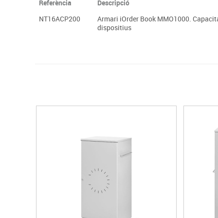
Referència
Descripció
NT16ACP200
Armari iOrder Book MMO1000. Capacitat
dispositius