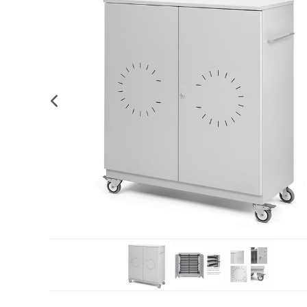
Complements d'oficina
Construccions
Mobiliari tecnològic
Músi
Plastificació, enquadernació i destrucció
Espais exteriors
Monitors interactiu
Mate
Informàtica
Psicomotricitat
Cièn
Higiene
Jocs simbòlics
Dibuix tècnic i artístic
Material escolar