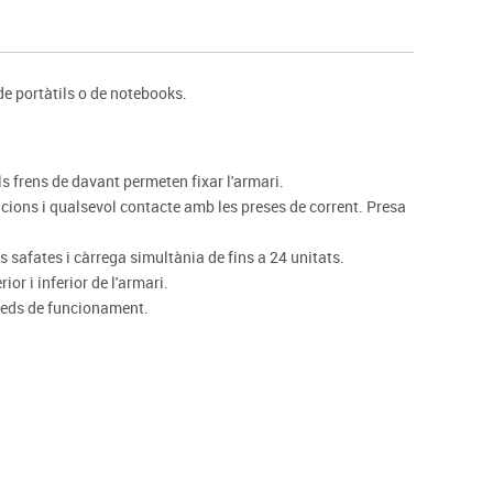
s
Psicomotricitat
Esports raqueta
Gimnàstica rítmica
e portàtils o de notebooks.
els frens de davant permeten fixar l'armari.
ions i qualsevol contacte amb les preses de corrent. Presa
s safates i càrrega simultània de fins a 24 unitats.
ior i inferior de l'armari.
leds de funcionament.