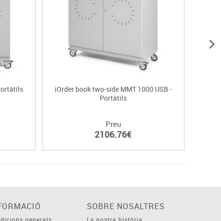
ortàtils
iOrder book two-side MMT 1000 USB -
iOrd
Portàtils
Preu
2106.76€
FORMACIÓ
SOBRE NOSALTRES
dicions generals
La nostra història