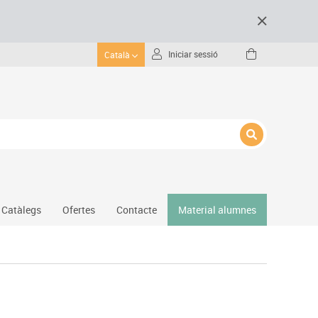
Iniciar sessió
Català
Catàlegs
Ofertes
Contacte
Material alumnes
Gimnàs
Hockey
Piscina
Protecció esportiva