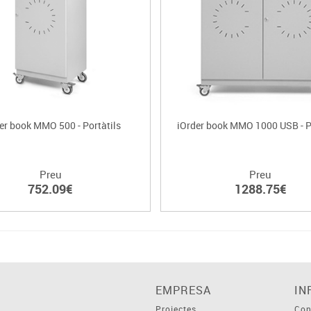
er book MMO 500 - Portàtils
iOrder book MMO 1000 USB - P
Preu
Preu
752.09€
1288.75€
EMPRESA
IN
Projectes
Con