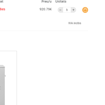
tat
Preu/u
Unitats
dies
920.79€
IVA inclòs