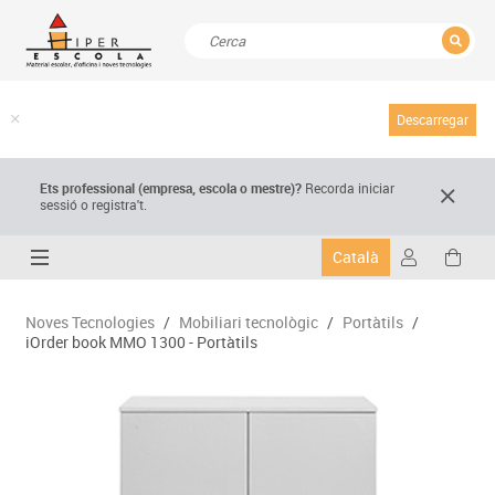
TANCAR
Resultats de la recerca
Descarregar
Ets professional (empresa,
escola
o mestre)
?
Recorda
iniciar
sessió o registra't.
Català
Noves Tecnologies
/
Mobiliari tecnològic
/
Portàtils
/
iOrder book MMO 1300 - Portàtils