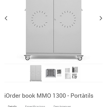
iOrder book MMO 1300 - Portàtils
Detalls
Especificacions
Descàrregues