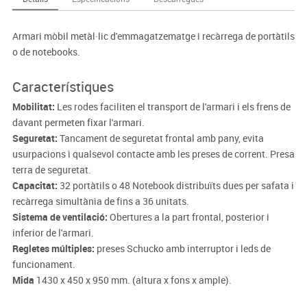
Armari mòbil metàl·lic d'emmagatzematge i recàrrega de portàtils
o de notebooks.
Característiques
Mobilitat:
Les rodes faciliten el transport de l'armari i els frens de
davant permeten fixar l'armari.
Seguretat:
Tancament de seguretat frontal amb pany, evita
usurpacions i qualsevol contacte amb les preses de corrent. Presa
terra de seguretat.
Capacitat:
32 portàtils o 48 Notebook distribuïts dues per safata i
recàrrega simultània de fins a 36 unitats.
Sistema de ventilació:
Obertures a la part frontal, posterior i
inferior de l'armari.
Regletes múltiples:
preses Schucko amb interruptor i leds de
funcionament.
Mida
1430 x 450 x 950 mm. (altura x fons x ample).