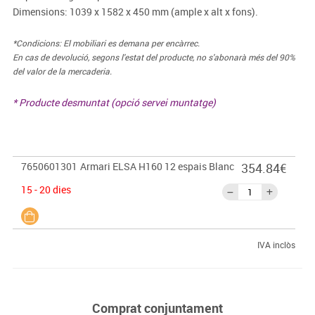
Dimensions: 1039 x 1582 x 450 mm (ample x alt x fons).
*Condicions: El mobiliari es demana per encàrrec.
En cas de devolució, segons l'estat del producte, no s'abonarà més del 90%
del valor de la mercaderia.
* Producte desmuntat (opció servei muntatge)
7650601301
Armari ELSA H160 12 espais Blanc
354.84€
15 - 20 dies
IVA inclòs
Comprat conjuntament