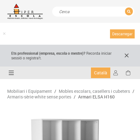
TANCAR
Resultats de la recerca
Descarregar
Ets professional (empresa,
escola
o mestre)
?
Recorda
iniciar
sessió o registra't.
Català
Mobiliari i Equipament
/
Mobles escolars, casellers i cubeters
/
Armaris-sèrie-white sense portes
/
Armari ELSA H160