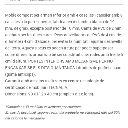
Moble compost per armari inferior amb 4 caselles i caseller amb 6
caselles a la part superior, fabricat en melamina blanca de 19
mm. de gruix, excepte posterior de 10 mm. Cants de PVC de 2 mm.
acabats per les dues cares. Peus anivelladors de PVC de 4 cm. de
diàmetre i 4 cm. d'alçada, per evitar la humitat i ajustar desnivells
del terra. Aquests peus es poden treure per poder superposar
sobre diferents armaris, o bé ser substituïts per rodes amb fre de 6
cm. d'altura. PORTES INTERIORS AMB MECANISME PER NO
ENGANXAR-SE ELS DITS QUAN TANCA i tiradors de polímer suau
(goma anticops).
Garantit amb assajos realitzats en centre tecnològic de
certificació de mobiliari TECNALIA.
Dimensions: 90 x 112 x 40 cm (ample x alt x fons).
*Condicions: El mobiliari es demana per encàrrec.
En cas de devolució, segons l'estat del producte, no s'abonarà més del 90%
del valor de la mercaderia.