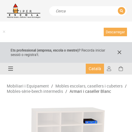
TANCAR
Resultats de la recerca
Descarregar
Ets professional (empresa,
escola
o mestre)
?
Recorda
iniciar
sessió o registra't.
Català
Mobiliari i Equipament
/
Mobles escolars, casellers i cubeters
/
Mobles-sèrie-beech intermedis
/
Armari i caseller Blanc