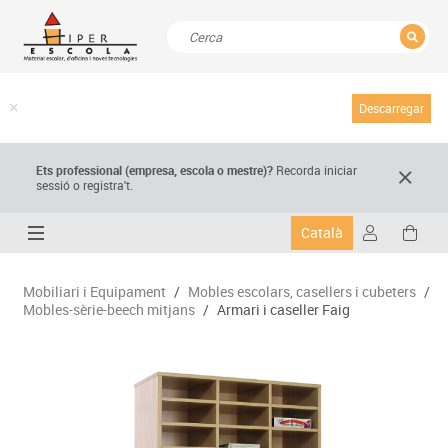
TANCAR
Resultats de la recerca
Descarregar
Ets professional (empresa,
escola
o mestre)
?
Recorda
iniciar
sessió o registra't.
Català
Mobiliari i Equipament
/
Mobles escolars, casellers i cubeters
/
Mobles-sèrie-beech mitjans
/
Armari i caseller Faig