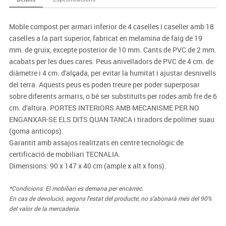
Moble compost per armari inferior de 4 caselles i caseller amb 18
caselles a la part superior, fabricat en melamina de faig de 19
mm. de gruix, excepte posterior de 10 mm. Cants de PVC de 2 mm.
acabats per les dues cares. Peus anivelladors de PVC de 4 cm. de
diàmetre i 4 cm. d'alçada, per evitar la humitat i ajustar desnivells
del terra. Aquests peus es poden treure per poder superposar
sobre diferents armaris, o bé ser substituïts per rodes amb fre de 6
cm. d'altura. PORTES INTERIORS AMB MECANISME PER NO
ENGANXAR-SE ELS DITS QUAN TANCA i tiradors de polímer suau
(goma anticops).
Garantit amb assajos realitzats en centre tecnològic de
certificació de mobiliari TECNALIA.
Dimensions: 90 x 147 x 40 cm (ample x alt x fons).
*Condicions: El mobiliari es demana per encàrrec.
En cas de devolució, segons l'estat del producte, no s'abonarà més del 90%
del valor de la mercaderia.