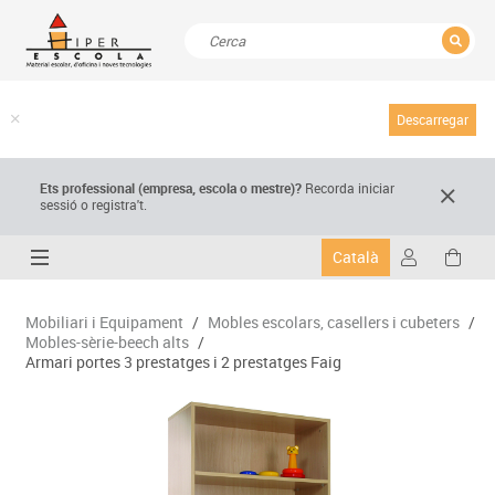
TANCAR
Resultats de la recerca
Descarregar
Ets professional (empresa,
escola
o mestre)
?
Recorda
iniciar
sessió o registra't.
Català
Mobiliari i Equipament
/
Mobles escolars, casellers i cubeters
/
Mobles-sèrie-beech alts
/
Armari portes 3 prestatges i 2 prestatges Faig