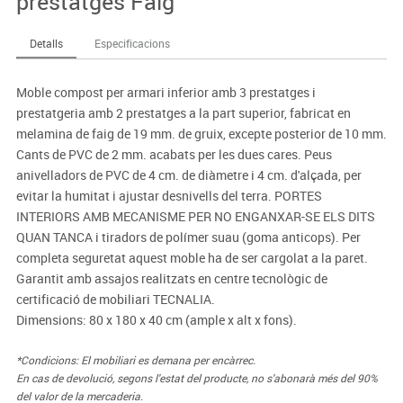
prestatges Faig
Detalls
Especificacions
Moble compost per armari inferior amb 3 prestatges i
prestatgeria amb 2 prestatges a la part superior, fabricat en
melamina de faig de 19 mm. de gruix, excepte posterior de 10 mm.
Cants de PVC de 2 mm. acabats per les dues cares. Peus
anivelladors de PVC de 4 cm. de diàmetre i 4 cm. d'alçada, per
evitar la humitat i ajustar desnivells del terra. PORTES
INTERIORS AMB MECANISME PER NO ENGANXAR-SE ELS DITS
QUAN TANCA i tiradors de polímer suau (goma anticops). Per
completa seguretat aquest moble ha de ser cargolat a la paret.
Garantit amb assajos realitzats en centre tecnològic de
certificació de mobiliari TECNALIA.
Dimensions: 80 x 180 x 40 cm (ample x alt x fons).
*Condicions: El mobiliari es demana per encàrrec.
En cas de devolució, segons l'estat del producte, no s'abonarà més del 90%
del valor de la mercaderia.