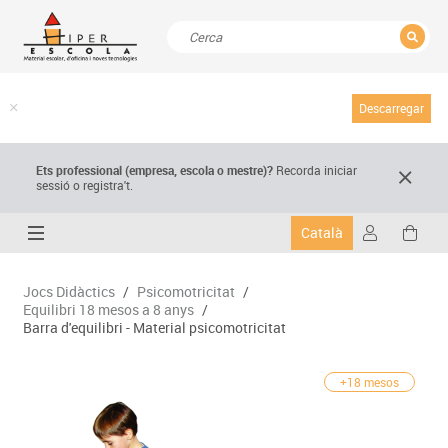
TANCAR
Resultats de la recerca
Descarregar
Ets professional (empresa,
escola
o mestre)
?
Recorda
iniciar
sessió o registra't.
Català
Jocs Didàctics
/
Psicomotricitat
/
Equilibri 18 mesos a 8 anys
/
Barra d'equilibri - Material psicomotricitat
+18 mesos