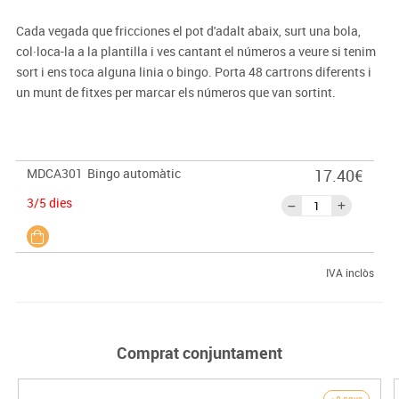
Cada vegada que fricciones el pot d'adalt abaix, surt una bola,
col·loca-la a la plantilla i ves cantant el números a veure si tenim
sort i ens toca alguna linia o bingo. Porta 48 cartrons diferents i
un munt de fitxes per marcar els números que van sortint.
MDCA301
Bingo automàtic
17.40€
3/5 dies
IVA inclòs
Comprat conjuntament