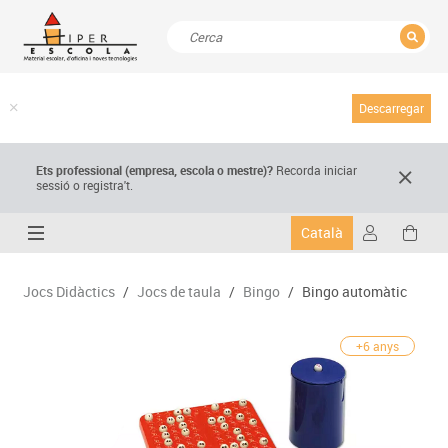
TANCAR
Resultats de la recerca
Descarregar
Ets professional (empresa,
escola
o mestre)
?
Recorda
iniciar
sessió o registra't.
Català
Jocs Didàctics
/
Jocs de taula
/
Bingo
/
Bingo automàtic
+6 anys