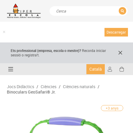
TANCAR
Resultats de la recerca
Descarregar
Ets professional (empresa,
escola
o mestre)
?
Recorda
iniciar
sessió o registra't.
Català
Jocs Didàctics
/
Ciències
/
Ciències naturals
/
Binoculars GeoSafari® Jr.
+3 anys