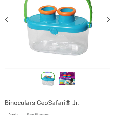
Binoculars GeoSafari® Jr.
Detalls
Especificacions