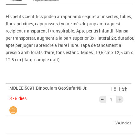
Els petits científics poden atrapar amb seguretat insectes, fulles,
flors, petxines, capgrossos i veure més de prop amb aquest
recipient transparent i transpirable. Apte per ús infantil. Nansa
per transportar, augment a la part superior 3x i lateral 2x, durador,
apte per jugar i aprendre a l'aire lliure. Tapa de tancament a
pressió amb forats d'aire, fons estanc. Mides: 19,5 cm x 12,5 cm x
12,5 cm (llarg x ample x alt)
MDLEEI5091
Binoculars GeoSafari® Jr.
18.15€
3 - 5 dies
IVA inclòs