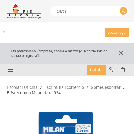
TANCAR
Resultats de la recerca
Descarregar
Ets professional (empresa,
escola
o mestre)
?
Recorda
iniciar
sessió o registra't.
Català
Escolar i Oficina
/
Escriptura i correcció
/
Gomes esborrar
/
Blíster goma Milan Nata 624