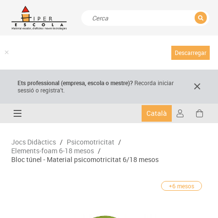
TANCAR
Resultats de la recerca
Descarregar
Ets professional (empresa,
escola
o mestre)
?
Recorda
iniciar
sessió o registra't.
Català
Jocs Didàctics
/
Psicomotricitat
/
Elements-foam 6-18 mesos
/
Bloc túnel - Material psicomotricitat 6/18 mesos
+6 mesos