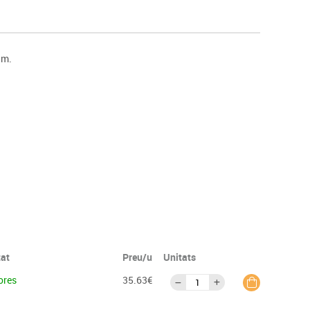
s
Psicomotricitat
Esports raqueta
Gimnàstica rítmica
 m.
tat
Preu/u
Unitats
ores
35.63€