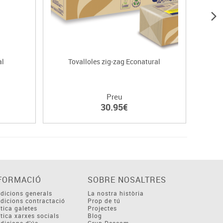
al
Tovalloles zig-zag Econatural
Preu
30.95€
FORMACIÓ
SOBRE NOSALTRES
dicions generals
La nostra història
dicions contractació
Prop de tú
ítica galetes
Projectes
ítica xarxes socials
Blog
dicions d'ús
Grup Descom