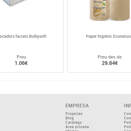
cadors facials Bulkysoft
Paper higiènic Econatur
Preu
Preu des de
1.06€
29.84€
EMPRESA
IN
Projectes
Con
Blog
Con
Catàlegs
Pol
Àrea privada
Pol
Ofertes
Con