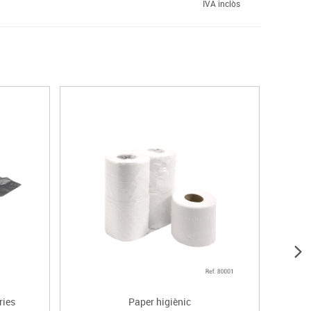
IVA inclòs
ries
Paper higiènic