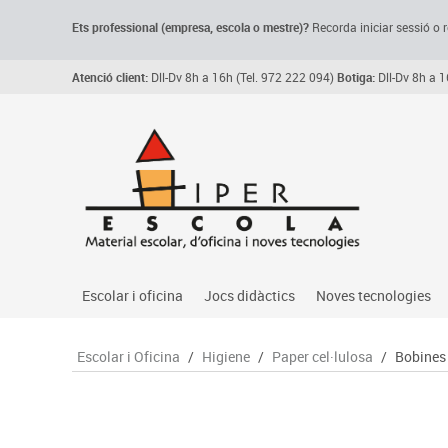
Ets professional (empresa,
escola
o mestre)
?
Recorda
iniciar sessió o r
Atenció client:
Dll-Dv 8h a 16h (Tel. 972 222 094)
Botiga:
Dll-Dv 8h a 1
Escolar i oficina
Jocs didàctics
Noves tecnologies
Arxiu, carpetes i classificadors
Primeres edats
Audio
Escolar i Oficina
/
Higiene
/
Paper cel·lulosa
/
Bobines 
Medi 
Paper i manipulats
Espais multisensorials
Càmeres videoconfe
Assoc
Manualitats
Jocs heurístics
Cartelleria digital
Jocs
Escriptura i correcció
Motricitat fina
Connectivitat i seny
Llen