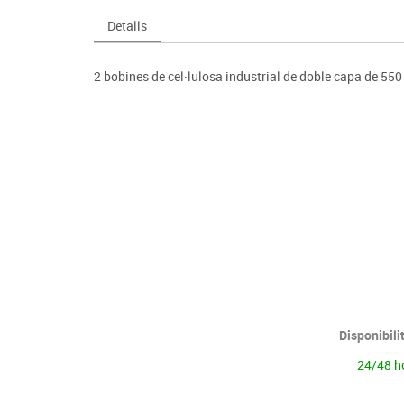
Espais compartits
Complements esportiu
ca
Videoprojecció
Detalls
s
Taules escolars, abatibles i polivalents
Entrenament
màtiques
Mobles escolars, casellers i cubeters
Equipament
cies
2 bobines de cel·lulosa industrial de doble capa de 550
Penjadors, prestatges i taquilles
Foam
Cadires, bancs i tamborets
Disponibili
24/48 h