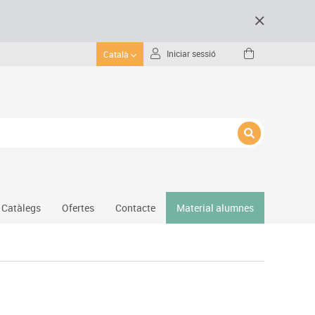
Iniciar sessió
Català
Catàlegs
Ofertes
Contacte
Material alumnes
Gimnàs
Hockey
Piscina
Protecció esportiva