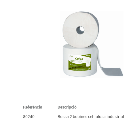
Complements d'oficina
Construccions
Mobiliari tecnològic
Músi
Plastificació, enquadernació i destrucció
Espais exteriors
Monitors interactiu
Mate
Informàtica
Psicomotricitat
Cièn
Higiene
Jocs simbòlics
Dibuix tècnic i artístic
Material escolar
Referència
Descripció
80240
Bossa 2 bobines cel·lulosa industrial