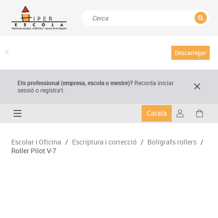
TANCAR
Resultats de la recerca
Descarregar
Ets professional (empresa,
escola
o mestre)
?
Recorda
iniciar
sessió o registra't.
Català
Escolar i Oficina
/
Escriptura i correcció
/
Bolígrafs rollers
/
Roller Pilot V-7