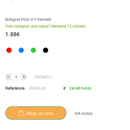
Bolígraf Pilot V-7 Vermell
Vols comprar una caixa? Demana 12 unitats
1.88
€
VERMELL
Referència
30590-09
#
24/48 hores
IVA inclòs
Afegir al carro