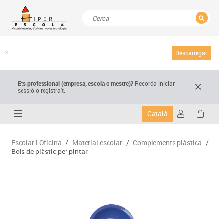
TANCAR
Resultats de la recerca
Descarregar
Ets professional (empresa,
escola
o mestre)
?
Recorda
iniciar
sessió o registra't.
Català
Escolar i Oficina
/
Material escolar
/
Complements plàstica
/
Bols de plàstic per pintar