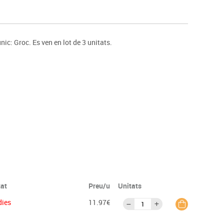
s
Psicomotricitat
Esports raqueta
Gimnàstica rítmica
c: Groc. Es ven en lot de 3 unitats.
tat
Preu/u
Unitats
dies
11.97€