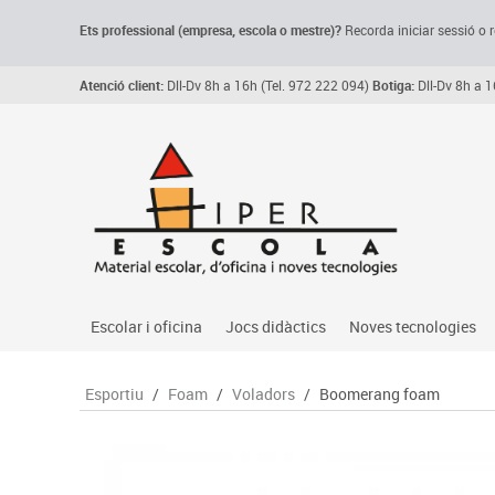
Ets professional (empresa,
escola
o mestre)
?
Recorda
iniciar sessió o r
Atenció client:
Dll-Dv 8h a 16h (Tel. 972 222 094)
Botiga:
Dll-Dv 8h a 1
Escolar i oficina
Jocs didàctics
Noves tecnologies
Arxiu, carpetes i classificadors
Primeres edats
Audio
Esportiu
/
Foam
/
Voladors
/
Boomerang foam
Medi 
Paper i manipulats
Espais multisensorials
Càmeres videoconfe
Assoc
Manualitats
Jocs heurístics
Cartelleria digital
Jocs
Escriptura i correcció
Motricitat fina
Connectivitat i seny
Llen