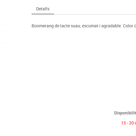
Espais compartits
Complements esportiu
ca
Videoprojecció
Detalls
s
Taules escolars, abatibles i polivalents
Entrenament
màtiques
Mobles escolars, casellers i cubeters
Equipament
cies
Boomerang de tacte suau, escumat i agradable. Color úni
Penjadors, prestatges i taquilles
Foam
Cadires, bancs i tamborets
Disponibili
15 - 20 