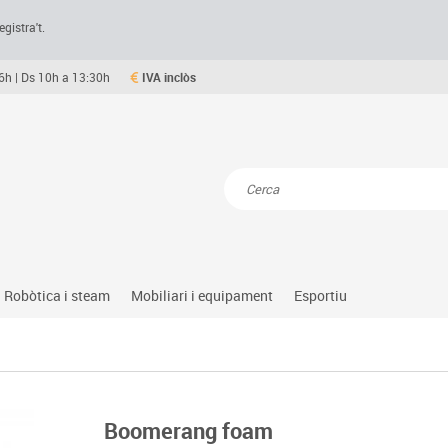
egistra't.
6h | Ds 10h a 13:30h
IVA inclòs
Resultats de la recerca
Robòtica i steam
Mobiliari i equipament
Esportiu
Robòtica educativa
Taules menjador plegables i desplegables
Esports alternatius
natural, social i cultural
Ordinadors i tauletes
rència
Maker
Sofàs lectura
Atletisme
iació i atenció
Pantalles de projecció
Steam
Pissarres, vitrines i cartelleria
Beisbol
 de taula
Sistemes de col·laboració
Boomerang foam
al
Tinkering
Mobiliari oficina i despatx
Pilotes
guatge i idiomes
Suports