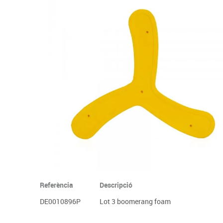
Complements d'oficina
Construccions
Mobiliari tecnològic
Músi
Plastificació, enquadernació i destrucció
Espais exteriors
Monitors interactiu
Mate
Informàtica
Psicomotricitat
Cièn
Higiene
Jocs simbòlics
Dibuix tècnic i artístic
Material escolar
Referència
Descripció
DE0010896P
Lot 3 boomerang foam