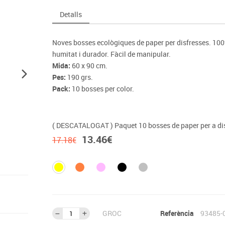
Espais compartits
Complements esportiu
ca
Videoprojecció
Detalls
s
Taules escolars, abatibles i polivalents
Entrenament
màtiques
Mobles escolars, casellers i cubeters
Equipament
cies
Noves bosses ecològiques de paper per disfresses. 100%
Penjadors, prestatges i taquilles
Foam
humitat i durador. Fàcil de manipular.
Cadires, bancs i tamborets
Mida:
60 x 90 cm.
Pes:
190 grs.
Pack:
10 bosses per color.
( DESCATALOGAT ) Paquet 10 bosses de paper per a di
13.46
€
17.18
€
GROC
Referència
93485-