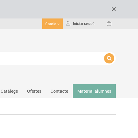
Iniciar sessió
Català
Catàlegs
Ofertes
Contacte
Material alumnes
Gimnàs
Hockey
Piscina
Protecció esportiva