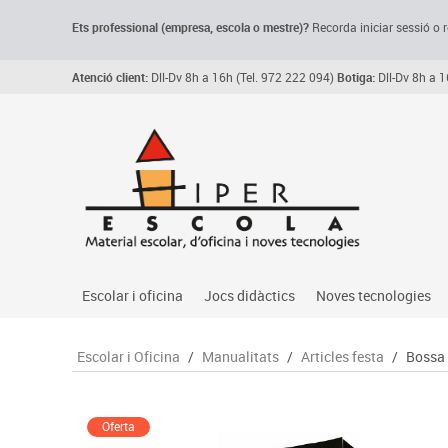
Ets professional (empresa,
escola
o mestre)
?
Recorda
iniciar sessió o r
Atenció client:
Dll-Dv 8h a 16h (Tel. 972 222 094)
Botiga:
Dll-Dv 8h a 1
Escolar i oficina
Jocs didàctics
Noves tecnologies
Arxiu, carpetes i classificadors
Primeres edats
Audio
Escolar i Oficina
/
Manualitats
/
Articles festa
/
Bossa 
Medi 
Paper i manipulats
Espais multisensorials
Càmeres videoconfe
Assoc
Manualitats
Jocs heurístics
Cartelleria digital
Jocs
Oferta
Escriptura i correcció
Motricitat fina
Connectivitat i seny
Llen