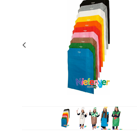
Complements d'oficina
Construccions
Mobiliari tecnològic
Músi
Plastificació, enquadernació i destrucció
Espais exteriors
Monitors interactiu
Mate
Informàtica
Psicomotricitat
Cièn
Higiene
Jocs simbòlics
Dibuix tècnic i artístic
Material escolar