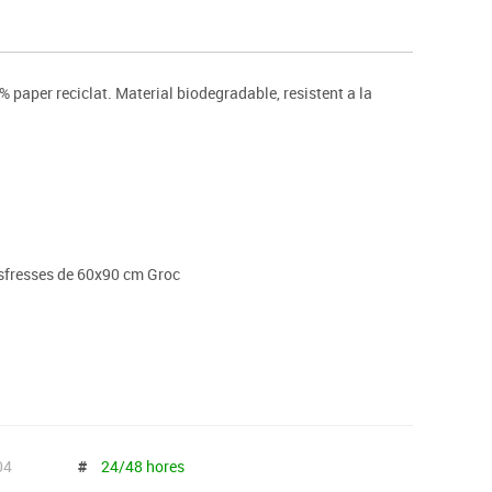
s
Psicomotricitat
Esports raqueta
Gimnàstica rítmica
 paper reciclat. Material biodegradable, resistent a la
sfresses de 60x90 cm Groc
04
#
24/48 hores