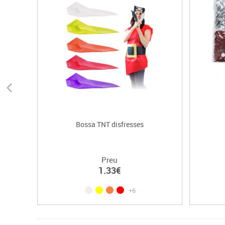
Bossa TNT disfresses
Preu
1.33€
+6