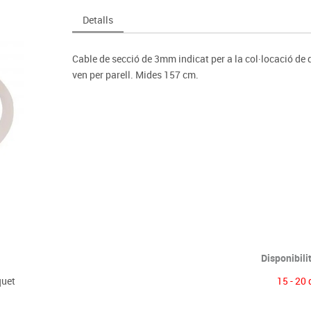
Espais compartits
Complements esportiu
ca
Videoprojecció
Detalls
s
Taules escolars, abatibles i polivalents
Entrenament
màtiques
Mobles escolars, casellers i cubeters
Equipament
cies
Cable de secció de 3mm indicat per a la col·locació de
Penjadors, prestatges i taquilles
Foam
ven per parell. Mides 157 cm.
Cadires, bancs i tamborets
Disponibili
quet
15 - 20 