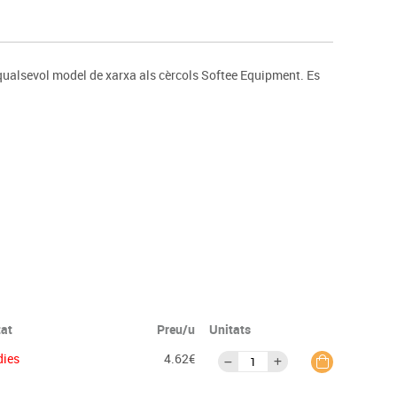
s
Psicomotricitat
Esports raqueta
Gimnàstica rítmica
 qualsevol model de xarxa als cèrcols Softee Equipment. Es
tat
Preu/u
Unitats
dies
4.62€