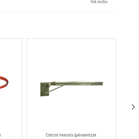
IVA inclòs
e
Cèrcol massís galvanitzat