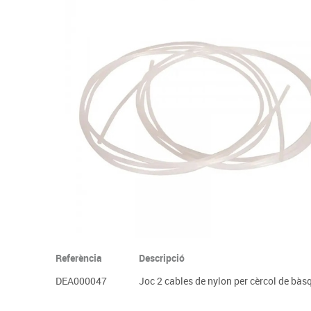
Complements d'oficina
Construccions
Mobiliari tecnològic
Músi
Plastificació, enquadernació i destrucció
Espais exteriors
Monitors interactiu
Mate
Informàtica
Psicomotricitat
Cièn
Higiene
Jocs simbòlics
Dibuix tècnic i artístic
Material escolar
Referència
Descripció
DEA000047
Joc 2 cables de nylon per cèrcol de bàs