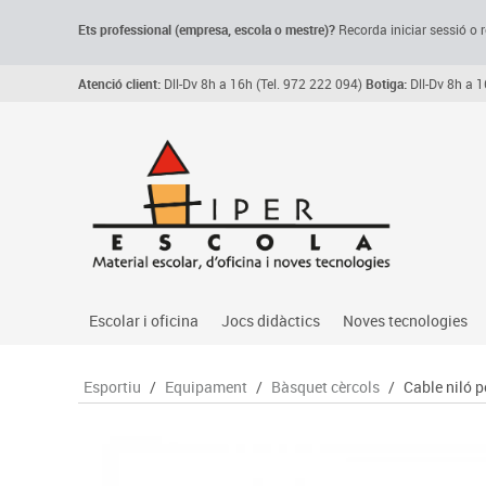
Ets professional (empresa,
escola
o mestre)
?
Recorda
iniciar sessió o r
Atenció client:
Dll-Dv 8h a 16h (Tel. 972 222 094)
Botiga:
Dll-Dv 8h a 1
Escolar i oficina
Jocs didàctics
Noves tecnologies
Arxiu, carpetes i classificadors
Primeres edats
Audio
Esportiu
/
Equipament
/
Bàsquet cèrcols
/
Cable niló p
Medi 
Paper i manipulats
Espais multisensorials
Càmeres videoconfe
Assoc
Manualitats
Jocs heurístics
Cartelleria digital
Jocs
Escriptura i correcció
Motricitat fina
Connectivitat i seny
Llen