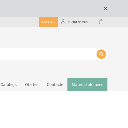
Iniciar sessió
Català
Catàlegs
Ofertes
Contacte
Material alumnes
Gimnàs
Hockey
Piscina
Protecció esportiva