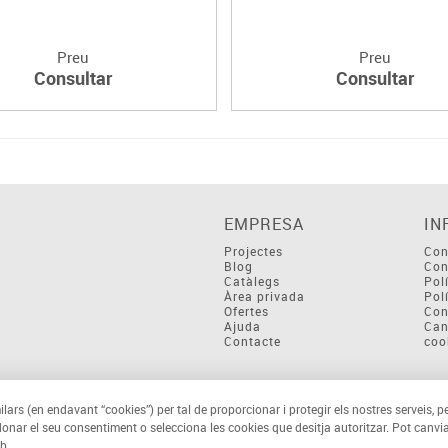
Preu
Preu
Consultar
Consultar
EMPRESA
IN
Projectes
Con
Blog
Con
Catàlegs
Pol
Àrea privada
Pol
Ofertes
Con
Ajuda
Can
Contacte
coo
ilars (en endavant “cookies”) per tal de proporcionar i protegir els nostres serveis, p
 donar el seu consentiment o selecciona les cookies que desitja autoritzar. Pot canvia
b.