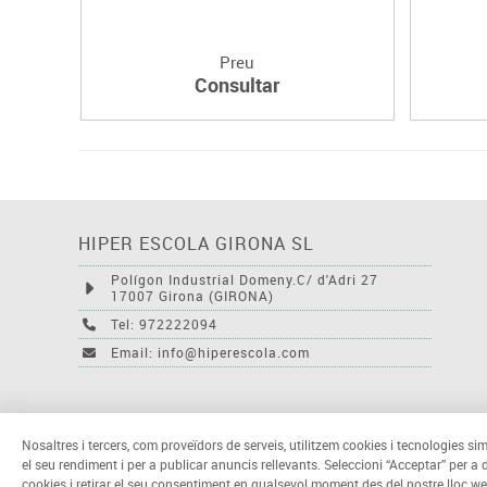
Preu
Consultar
HIPER ESCOLA GIRONA SL
Polígon Industrial Domeny.C/ d'Adri 27
17007 Girona (GIRONA)
Tel: 972222094
Email: info@hiperescola.com
Nosaltres i tercers, com proveïdors de serveis, utilitzem cookies i tecnologies sim
el seu rendiment i per a publicar anuncis rellevants. Seleccioni “Acceptar” per a
cookies i retirar el seu consentiment en qualsevol moment des del nostre lloc we