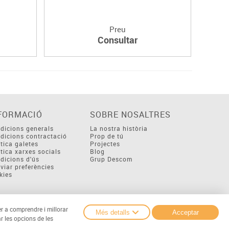
Preu
Consultar
FORMACIÓ
SOBRE NOSALTRES
dicions generals
La nostra història
dicions contractació
Prop de tú
ítica galetes
Projectes
ítica xarxes socials
Blog
dicions d'ús
Grup Descom
viar preferències
kies
er a comprendre i millorar
Més detalls
Acceptar
r les opcions de les