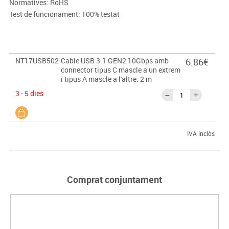
Normatives: RoHS
Test de funcionament: 100% testat
NT17USB502
Cable USB 3.1 GEN2 10Gbps amb
6.86€
connector tipus C mascle a un extrem
i tipus A mascle a l'altre. 2 m
3 - 5 dies
IVA inclòs
Comprat conjuntament