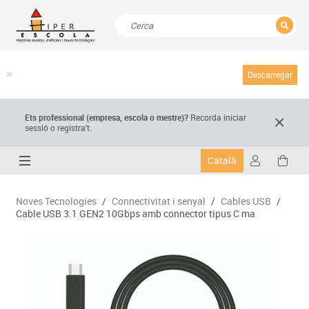
TANCAR
Resultats de la recerca
Descarregar
Ets professional (empresa,
escola
o mestre)
?
Recorda
iniciar
sessió o registra't.
Català
Noves Tecnologies
/
Connectivitat i senyal
/
Cables USB
/
Cable USB 3.1 GEN2 10Gbps amb connector tipus C ma