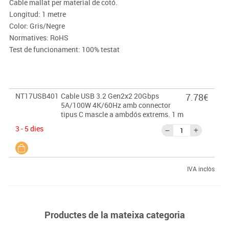
Cable mallat per material de cotó.
Longitud: 1 metre
Color: Gris/Negre
Normatives: RoHS
Test de funcionament: 100% testat
NT17USB401
Cable USB 3.2 Gen2x2 20Gbps
7.78€
5A/100W 4K/60Hz amb connector
tipus C mascle a ambdós extrems. 1 m
3 - 5 dies
IVA inclòs
Productes de la mateixa categoria