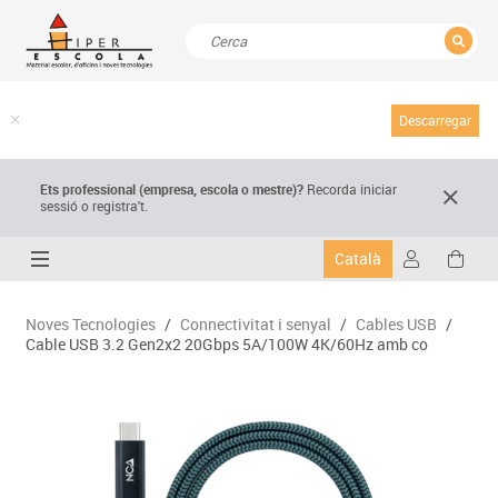
TANCAR
Resultats de la recerca
Descarregar
Ets professional (empresa,
escola
o mestre)
?
Recorda
iniciar
sessió o registra't.
Català
Noves Tecnologies
/
Connectivitat i senyal
/
Cables USB
/
Cable USB 3.2 Gen2x2 20Gbps 5A/100W 4K/60Hz amb co