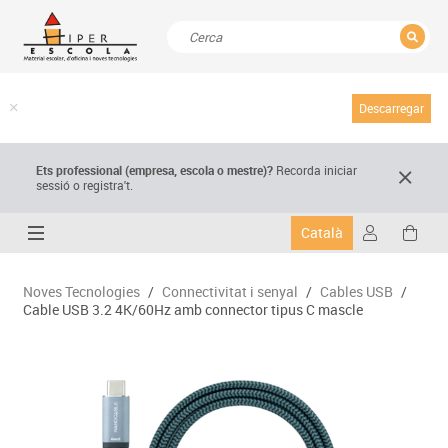
TANCAR
Resultats de la recerca
Descarregar
Ets professional (empresa,
escola
o mestre)
?
Recorda
iniciar
sessió o registra't.
Català
Noves Tecnologies
/
Connectivitat i senyal
/
Cables USB
/
Cable USB 3.2 4K/60Hz amb connector tipus C mascle