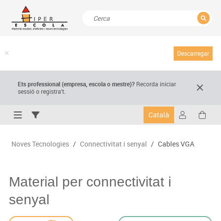
TANCAR
Resultats de la recerca
Descarregar
Ets professional (empresa,
escola
o mestre)
?
Recorda
iniciar
sessió o registra't.
Català
Noves Tecnologies
/
Connectivitat i senyal
/
Cables VGA
Material per connectivitat i
senyal