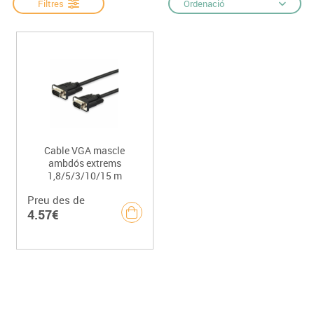
Filtres
Ordenació
Cable VGA mascle
ambdós extrems
1,8/5/3/10/15 m
Preu des de
4.57€